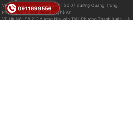
VP Nghệ An: Tòa nhà Dầu Khí, Số 07 đường Quang Trung,
0911699556
Phường Thành Vinh, Tỉnh Nghệ An
VP Hà Nội: Số 212 đường Nguyễn Trãi, Phường Thanh Xuân, Hà
Nội
VP Đà Nẵng: Số 328 Điện Biên Phủ, Phường Thanh Khê, Đà
Nẵng
VP HCM : Số 204 đường Phan Đình Phùng, Phường Cầu Kiệu,
Hồ Chí Minh
Mã số lữ hành quốc tế: 42-017/2023 / TCDL-GP LHQT được
cấp ngày 12/4/2023 tại Tổng Cục Du Lịch
Email:
sales@hellotrip.vn
Điện thoại:
0911699556
Điện thoại 2:
0911699556
Zalo:
0816 697 888
Giấy phép kinh doanh số 3002201821 do sở KH&ĐT Hà Tĩnh cấp ngày
09/11/2018