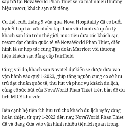
sắp tới tại NovaWorld Phan Thiet sẽ ra mắt nhiều thương
hiệu resort, khách sạn nổi tiếng.
Cụ thể, cuối tháng 9 vừa qua, Nova Hospitality đã có buổi
ký kết hợp tác với nhiều tập đoàn vận hành và quản lý
khách sạn lớn trên thế giới, mục tiêu đưa các khách sạn,
resort đạt chuẩn quốc tế về NovaWorld Phan Thiet, điển
hình là sự hợp tác cùng Tập đoàn Marriott với thương
hiệu khách sạn đẳng cấp FairField.
Cùng với đó, khách sạn Novotel dự kiến sẽ được đưa vào
vận hành vào quý 1-2023, giúp tăng nguồn cung cơ sở lưu
trú đạt chuẩn quốc tế, thu hút và phục vụ khách du lịch,
củng cố sức hút của NovaWorld Phan Thiet trên bản đồ du
lịch MICE khu vực.
Bên cạnh hệ tiện ích lưu trú cho khách du lịch ngày càng
hoàn thiện, từ quý 1-2022 đến nay, NovaWorld Phan Thiet
đã và đang đưa vào vận hành nhiều tiện ích quan trọng.