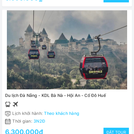
Du lịch Đà Nẵng - KDL Bà Nà - Hội An - Cố Đô Huế
Lịch khởi hành:
Theo khách hàng
Thời gian:
3N2Đ
6.300.000₫
ĐẶT TOUR