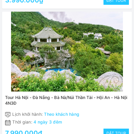
3.990.000₫
ĐẶT TOUR
Tour Hà Nội - Đà Nẵng - Bà Nà/Núi Thần Tài - Hội An - Hà Nội
4N3Đ
Lịch khởi hành:
Theo khách hàng
Thời gian:
4 ngày 3 đêm
7.990.000₫
ĐẶT TOUR