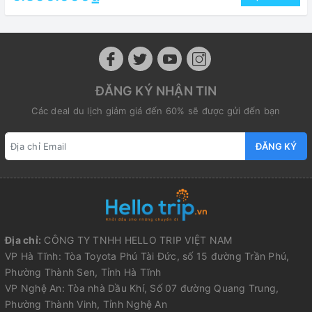
ĐĂNG KÝ NHẬN TIN
Các deal du lịch giảm giá đến 60% sẽ được gửi đến bạn
ĐĂNG KÝ
Địa chỉ:
CÔNG TY TNHH HELLO TRIP VIỆT NAM
VP Hà Tĩnh: Tòa Toyota Phú Tài Đức, số 15 đường Trần Phú,
Phường Thành Sen, Tỉnh Hà Tĩnh
VP Nghệ An: Tòa nhà Dầu Khí, Số 07 đường Quang Trung,
Phường Thành Vinh, Tỉnh Nghệ An