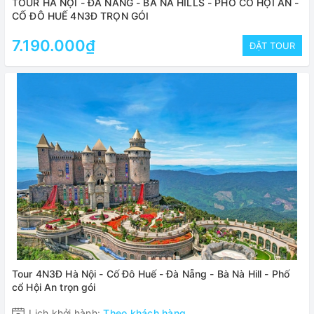
TOUR HÀ NỘI - ĐÀ NẴNG - BÀ NÀ HILLS - PHỐ CỔ HỘI AN -
CỐ ĐÔ HUẾ 4N3Đ TRỌN GÓI
7.190.000₫
ĐẶT TOUR
Tour 4N3Đ Hà Nội - Cố Đô Huế - Đà Nẵng - Bà Nà Hill - Phố
cổ Hội An trọn gói
Lịch khởi hành:
Theo khách hàng