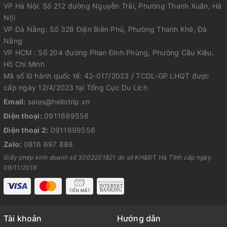
VP Hà Nội: Số 212 đường Nguyễn Trãi, Phường Thanh Xuân, Hà
Nội
VP Đà Nẵng: Số 328 Điện Biên Phủ, Phường Thanh Khê, Đà
Nẵng
VP HCM : Số 204 đường Phan Đình Phùng, Phường Cầu Kiệu,
Hồ Chí Minh
Mã số lữ hành quốc tế: 42-017/2023 / TCDL-GP LHQT được
cấp ngày 12/4/2023 tại Tổng Cục Du Lịch
Email:
sales@hellotrip.vn
Điện thoại:
0911699556
Điện thoại 2:
0911699556
Zalo:
0816 697 888
Giấy phép kinh doanh số 3002201821 do sở KH&ĐT Hà Tĩnh cấp ngày
09/11/2018
Tài khoản
Hướng dẫn