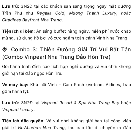
Lưu trú:
3N2Đ tại các khách sạn sang trọng ngay mặt đường
Trần Phú như
Regalia Gold, Muong Thanh Luxury, hoặc
Citadines Bayfront Nha Trang
.
Tiện ích đi kèm:
Ăn sáng buffet hàng ngày, miễn phí nước chào
mừng, sử dụng hồ bơi vô cực ngắm toàn cảnh Vịnh Nha Trang.
🌟 Combo 3: Thiên Đường Giải Trí Vui Bất Tận
(Combo Vinpearl Nha Trang Đảo Hòn Tre)
Gói hành trình đỉnh cao tích hợp nghỉ dưỡng và vui chơi không
giới hạn tại đảo ngọc Hòn Tre.
Vé máy bay:
Khứ hồi Vinh – Cam Ranh (Vietnam Airlines, bao
gồm hành lý).
Lưu trú:
3N2Đ tại
Vinpearl Resort & Spa Nha Trang Bay
hoặc
Vinpearl Luxury
.
Tiện ích đặc quyền:
Vé vui chơi không giới hạn tại công viên
giải trí
VinWonders Nha Trang
, tàu cao tốc di chuyển ra đảo