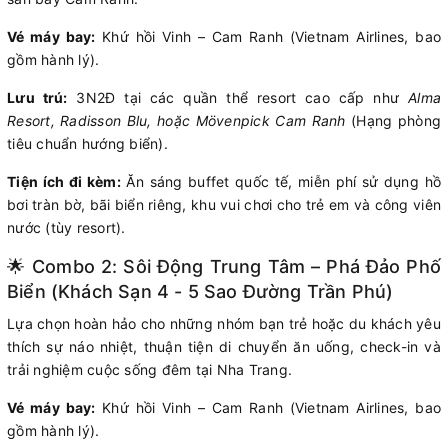
Vé máy bay:
Khứ hồi Vinh – Cam Ranh (Vietnam Airlines, bao
gồm hành lý).
Lưu trú:
3N2Đ tại các quần thể resort cao cấp như
Alma
Resort, Radisson Blu, hoặc Mövenpick Cam Ranh
(Hạng phòng
tiêu chuẩn hướng biển).
Tiện ích đi kèm:
Ăn sáng buffet quốc tế, miễn phí sử dụng hồ
bơi tràn bờ, bãi biển riêng, khu vui chơi cho trẻ em và công viên
nước (tùy resort).
🌟 Combo 2: Sôi Động Trung Tâm – Phá Đảo Phố
Biển (Khách Sạn 4 - 5 Sao Đường Trần Phú)
Lựa chọn hoàn hảo cho những nhóm bạn trẻ hoặc du khách yêu
thích sự náo nhiệt, thuận tiện di chuyển ăn uống, check-in và
trải nghiệm cuộc sống đêm tại Nha Trang.
Vé máy bay:
Khứ hồi Vinh – Cam Ranh (Vietnam Airlines, bao
gồm hành lý).