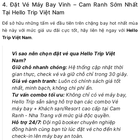
4. Đặt Vé Máy Bay Vinh – Cam Ranh Sớm Nhất
Tại Hello Trip Việt Nam
Để sở hữu những tấm vé đầu tiên trên chặng bay hot nhất mùa
hè này với mức giá ưu đãi cực tốt, hãy liên hệ ngay với
Hello
Trip Việt Nam
.
Vì sao nên chọn đặt vé qua Hello Trip Việt
Nam?
Giữ chỗ nhanh chóng:
Hệ thống cập nhật thời
gian thực, check vé và giữ chỗ chỉ trong 30 giây.
Giá vé cạnh tranh:
Luôn có chính sách giá tốt
nhất, minh bạch, không chi phí ẩn.
Tư vấn combo tối ưu:
Không chỉ có vé máy bay,
Hello Trip sẵn sàng hỗ trợ bạn các combo Vé
máy bay + Khách sạn/Resort cao cấp tại Cam
Ranh - Nha Trang với mức giá độc quyền.
Hỗ trợ 24/7:
Đội ngũ booker chuyên nghiệp
đồng hành cùng bạn từ lúc đặt vé cho đến khi
check-in lên máy bay an toàn.