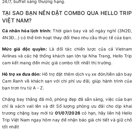
24/7, buffet sáng thượng hạng.
TẠI SAO BẠN NÊN ĐẶT COMBO QUA HELLO TRIP
VIỆT NAM?
Cá nhân hóa lịch trình:
Thời gian bay và số ngày nghỉ (3N2Đ,
4N3Đ...) có thể linh hoạt thay đổi theo nhu cầu thực tế của bạn.
Mức giá độc quyền:
Là đối tác chiến lược của cả Vietnam
Airlines và các hệ thống khách sạn lớn tại Nha Trang, Hello Trip
cam kết mang đến mức giá combo tốt nhất thị trường.
Hỗ trợ xe đưa đón:
Hỗ trợ đặt thêm dịch vụ xe đón/tiễn sân bay
Cam Ranh về khách sạn với chi phí ưu đãi, giúp hành trình của
bạn trơn tru từ A - Z.
Chặng bay thẳng đã mở, phòng đẹp đã sẵn sàng, việc của bạn
chỉ là xách vali lên và đi! Số lượng phòng ưu đãi cho dịp khai
trương chặng bay mới từ
01/07/2026
có hạn, hãy liên hệ Hello
Trip Việt Nam ngay hôm nay để nhận báo giá chi tiết và giữ chỗ
tốt nhất!