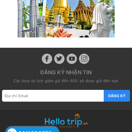
ĐĂNG KÝ NHẬN TIN
Các deal du lịch giảm giá đến 60% sẽ được gửi đến bạn
ĐĂNG KÝ