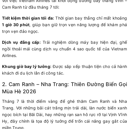
Với việc Vietnam Airlines tái khởi động đường bay thẳng Vinh –
Cam Ranh từ đầu tháng 7 tới:
Tiết kiệm thời gian tối đa:
Thời gian bay thẳng chỉ mất khoảng
1 giờ 30 phút
, giúp bạn giữ trọn vẹn năng lượng để khám phá
trọn vẹn đảo ngọc.
Dịch vụ đẳng cấp:
Trải nghiệm dòng máy bay hiện đại, ghế
ngồi thoải mái cùng dịch vụ chuẩn 4 sao quốc tế của Vietnam
Airlines.
Khung giờ bay lý tưởng:
Được sắp xếp thuận tiện cho cả hành
khách đi du lịch lẫn đi công tác.
2. Cam Ranh – Nha Trang: Thiên Đường Biển Gọi
Mùa Hè 2026
Tháng 7 là thời điểm vàng để ghé thăm Cam Ranh và Nha
Trang. Với những bãi cát trắng mịn trải dài, làn nước biển xanh
ngọc bích tại Bãi Dài, hay những rạn san hô rực rỡ tại Vịnh Vĩnh
Hy, đây chính là tọa độ lý tưởng để trốn cái nắng gay gắt của
miền Trung.