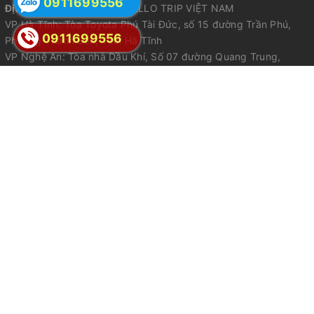
0911699556
Địa chỉ:
CÔNG TY TNHH HELLO TRIP VIỆT NAM
VP Hà Tĩnh: Tòa Toyota Phú Tài Đức, số 15 đường Trần Phú,
0911699556
Phường Thành Sen, Tỉnh Hà Tĩnh
VP Nghệ An: Tòa nhà Dầu Khí, Số 07 đường Quang Trung,
Phường Thành Vinh, Tỉnh Nghệ An
VP Hà Nội: Số 212 đường Nguyễn Trãi, Phường Thanh Xuân, Hà
Nội
VP Đà Nẵng: Số 328 Điện Biên Phủ, Phường Thanh Khê, Đà
Nẵng
VP HCM : Số 204 đường Phan Đình Phùng, Phường Cầu Kiệu,
Hồ Chí Minh
Mã số lữ hành quốc tế: 42-017/2023 / TCDL-GP LHQT được
cấp ngày 12/4/2023 tại Tổng Cục Du Lịch
Email:
sales@hellotrip.vn
Điện thoại:
0911699556
Điện thoại 2:
0911699556
Zalo:
0816 697 888
Giấy phép kinh doanh số 3002201821 do sở KH&ĐT Hà Tĩnh cấp ngày
09/11/2018