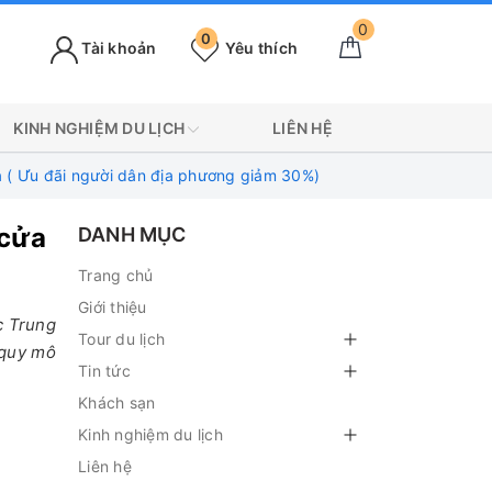
0
0
Tài khoản
Yêu thích
KINH NGHIỆM DU LỊCH
LIÊN HỆ
a ( Ưu đãi người dân địa phương giảm 30%)
 cửa
DANH MỤC
Trang chủ
Giới thiệu
ắc Trung
Tour du lịch
 quy mô
Tin tức
Khách sạn
Kinh nghiệm du lịch
Liên hệ