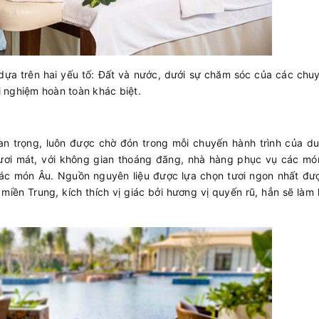
n dựa trên hai yếu tố: Đất và nước, dưới sự chăm sóc của các chu
ải nghiệm hoàn toàn khác biệt.
an trọng, luôn được chờ đón trong mỗi chuyến hành trình của du
 tươi mát, với không gian thoáng đãng, nhà hàng phục vụ các mó
ác món Âu. Nguồn nguyên liệu được lựa chọn tươi ngon nhất đư
miền Trung, kích thích vị giác bởi hương vị quyến rũ, hẳn sẽ làm 