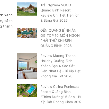
Trải Nghiệm VOCO
Quảng Bình Resort:
inh xanh
Review Chi Tiết Tiện Ích
& Bảng Giá 2026
km, cách
ng thành
ĐẾN QUẢNG BÌNH ĂN
GÌ? TOP 10 MÓN NGON
PHẢI THỬ KHI ĐẾN
QUẢNG BÌNH 2026
Review Mường Thanh
Holiday Quảng Bình:
Khách Sạn 4 Sao Sát
Biển Nhật Lệ - Bí Kíp Đặt
Phòng Giá Tốt 2026
Review Celina Peninsula
Resort Quảng Bình:
"Thiên Đường" 5 Sao - Bí
Kíp Đặt Phòng Giảm 30%