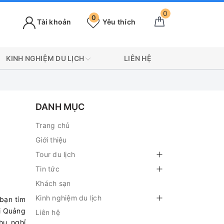
0
0
Tài khoản
Yêu thích
KINH NGHIỆM DU LỊCH
LIÊN HỆ
DANH MỤC
Trang chủ
Giới thiệu
Tour du lịch
Tin tức
Khách sạn
Kinh nghiệm du lịch
bạn tìm
ới Quảng
Liên hệ
hu nghỉ