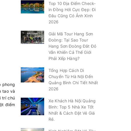
Top 10 Địa Điểm Check-
in Đồng Hới Cực Đẹp: Đi
Đâu Cũng Có Ảnh Xinh
2026
Giải Mã Tour Hang Sơn
Đoòng: Tại Sao Tour
Hang Sơn Đoòng Đắt Đỏ
Vẫn Khiến Cả Thế Giới
Phải Xếp Hàng?
Tổng Hợp Cách Di
Chuyển Từ Hà Nội Đến
Quảng Bình Chi Tiết Nhất
eo phong
2026
h tao và
 trí chú
Xe Khách Hà Nội Quảng
một điểm
Bình: Top 5 Nhà Xe Tốt
Nhất & Cách Đặt Vé Giá
Rẻ.