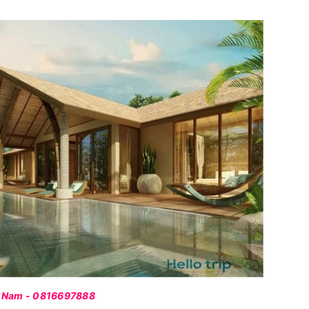
t Nam
- 0816697888