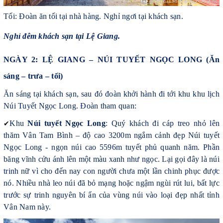
Tối: Đoàn ăn tối tại nhà hàng. Nghỉ ngơi tại khách sạn.
Nghỉ đêm khách sạn tại Lệ Giang.
NGÀY 2: LỆ GIANG – NÚI TUYẾT NGỌC LONG (Ăn
sáng – trưa – tối)
Ăn sáng tại khách sạn, sau đó đoàn khởi hành đi tới khu khu lịch
Núi Tuyết Ngọc Long.
Đoàn tham quan:
✔
Khu
Núi tuyết Ngọc Long
: Quý khách đi cáp treo nhỏ lên
thăm Vân Tam Bình – độ cao 3200m ngắm cảnh đẹp Núi tuyết
Ngọc Long - ngọn núi cao 5596m tuyết phủ quanh năm. Phần
băng vĩnh cửu ánh lên một màu xanh như ngọc. Lại gọi đây là núi
trinh nữ vì cho đến nay con người chưa một lần chinh phục được
nó. Nhiều nhà leo núi đã bỏ mạng hoặc ngậm ngùi rút lui, bất lực
trước sự trinh nguyên bí ẩn của vùng núi vào loại đẹp nhất tỉnh
Vân Nam này.