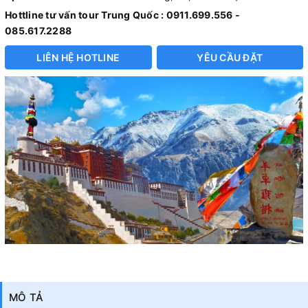
Hottline tư vấn tour Trung Quốc : 0911.699.556 -
085.617.2288
LIÊN HỆ HOTLINE
YÊU CẦU ĐẶT
MÔ TẢ