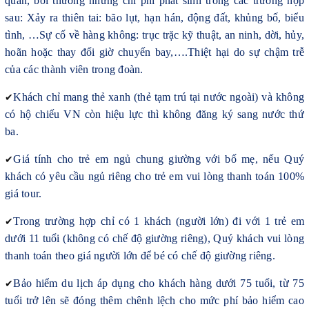
quan, bồi thường những chi phí phát sinh trong các trường hợp
sau: Xảy ra thiên tai: bão lụt, hạn hán, động đất, khủng bố, biểu
tình, …Sự cố về hàng không: trục trặc kỹ thuật, an ninh, dời, hủy,
hoãn hoặc thay đổi giờ chuyến bay,….Thiệt hại do sự chậm trễ
của các thành viên trong đoàn.
✔
Khách chỉ mang thẻ xanh (thẻ tạm trú tại nước ngoài) và không
có hộ chiếu VN còn hiệu lực thì không đăng ký sang nước thứ
ba.
✔
Giá tính cho trẻ em ngủ chung giường với bố mẹ, nếu Quý
khách có yêu cầu ngủ riêng cho trẻ em vui lòng thanh toán 100%
giá tour.
✔
Trong trường hợp chỉ có 1 khách (người lớn) đi với 1 trẻ em
dưới 11 tuổi (không có chế độ giường riêng), Quý khách vui lòng
thanh toán theo giá người lớn để bé có chế độ giường riêng.
✔
Bảo hiểm du lịch áp dụng cho khách hàng dưới 75 tuổi, từ 75
tuổi trở lên sẽ đóng thêm chênh lệch cho mức phí bảo hiểm cao