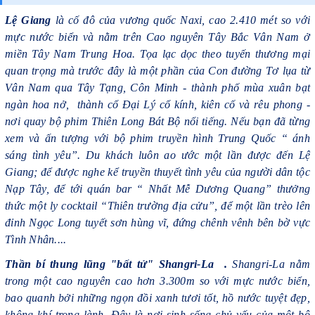
Lệ Giang
là cố đô của vương quốc Naxi, cao 2.410 mét so với
mực nước biển và nằm trên Cao nguyên Tây Bắc Vân Nam ở
miền Tây Nam Trung Hoa. Tọa lạc dọc theo tuyến thương mại
quan trọng mà trước đây là một phần của Con đường Tơ lụa từ
Vân Nam qua Tây Tạng, Côn Minh - thành phố mùa xuân bạt
ngàn hoa nở, thành cổ Đại Lý cổ kính, kiên cố và rêu phong -
nơi quay bộ phim Thiên Long Bát Bộ nổi tiếng. Nếu bạn đã từng
xem và ấn tượng với bộ phim truyền hình Trung Quốc “ ánh
sáng tình yêu”. Du khách luôn ao ước một lần được đến Lệ
Giang; để được nghe kể truyền thuyết tình yêu của người dân tộc
Nạp Tây, để tới quán bar “ Nhất Mễ Dương Quang” thưởng
thức một ly cocktail “Thiên trường địa cửu”, để một lần trèo lên
đỉnh Ngọc Long tuyết sơn hùng vĩ, đứng chênh vênh bên bờ vực
Tình Nhân....
Thần bí thung lũng "bất tử" Shangri-La .
Shangri-La nằm
trong một cao nguyên cao hơn 3.300m so với mực nước biển,
bao quanh bởi những ngọn đồi xanh tươi tốt, hồ nước tuyệt đẹp,
không khí trong lành. Đây là nơi sinh sống chủ yếu của một bộ