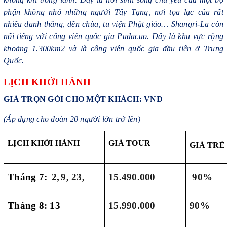
phận không nhỏ những người Tây Tạng, nơi tọa lạc của rất
nhiều danh thắng, đền chùa, tu viện Phật giáo… Shangri-La còn
nổi tiếng với công viên quốc gia Pudacuo. Đây là khu vực rộng
khoảng 1.300km2 và là công viên quốc gia đầu tiên ở Trung
Quốc.
LỊCH KHỞI HÀNH
GIÁ TRỌN GÓI CHO MỘT KHÁCH: VNĐ
(Áp dụng cho đoàn 20 người lớn trở lên)
LỊCH KHỞI HÀNH
GIÁ TOUR
GIÁ TRẺ
Tháng 7:
2,
9
, 23,
1
5
.
4
90.000
90%
Tháng 8: 13
1
5
.
9
90.000
90%