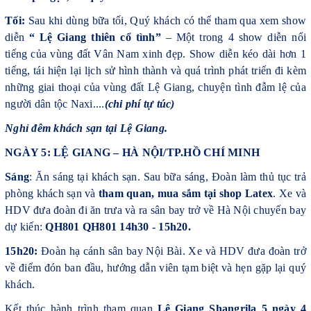
Tối:
Sau khi dùng bữa tối, Quý khách có thể tham qua xem show
diễn
“ Lệ Giang thiên cổ tình”
– Một trong 4 show diễn nổi
tiếng của vùng đất Vân Nam xinh đẹp. Show diễn kéo dài hơn 1
tiếng, tái hiện lại lịch sử hình thành và quá trình phát triển đi kèm
những giai thoại của vùng đất Lệ Giang, chuyện tình đẫm lệ của
người dân tộc Naxi....
(chi phí tự túc)
Nghỉ đêm khách sạn tại Lệ Giang.
NGÀY 5: LỆ GIANG – HÀ NỘI/TP.HỒ CHÍ MINH
Sáng
: Ăn sáng tại khách sạn. Sau bữa sáng, Đoàn làm thủ tục trả
phòng khách sạn và
tham quan, mua sắm tại shop Latex
. Xe và
HDV đưa đoàn đi ăn trưa và ra sân bay trở về Hà Nội chuyến bay
dự kiến:
QH801 QH801 14h30 - 15h20.
15h20:
Đoàn hạ cánh sân bay Nội Bài. Xe và HDV đưa đoàn trở
về điểm đón ban đầu, hướng dẫn viên tạm biệt và hẹn gặp lại quý
khách.
Kết thúc hành trình tham quan
Lệ Giang Shangrila 5 ngày 4