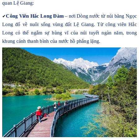
quan Lệ Giang:
✔
Công Viên Hắc Long Đàm
– nơi Dòng nước từ núi băng Ngọc
Long đổ về nuôi sống vùng đất Lệ Giang. Từ công viên Hắc
Long có thể ngắm sự hùng vĩ của núi tuyết ngàn năm, trong
khung cảnh thanh bình của nước hồ phẳng lặng.