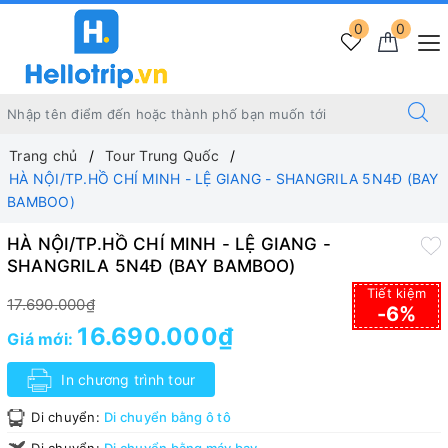
0
0
Trang chủ
Tour Trung Quốc
HÀ NỘI/TP.HỒ CHÍ MINH - LỆ GIANG - SHANGRILA 5N4Đ (BAY
BAMBOO)
HÀ NỘI/TP.HỒ CHÍ MINH - LỆ GIANG -
SHANGRILA 5N4Đ (BAY BAMBOO)
Tiết kiệm
17.690.000₫
-6%
16.690.000₫
Giá mới:
In chương trình tour
Di chuyển:
Di chuyển bằng ô tô