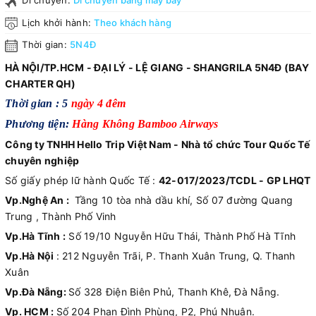
Di chuyển:
Di chuyển bằng máy bay
Lịch khởi hành:
Theo khách hàng
Thời gian:
5N4Đ
HÀ NỘI/TP.HCM - ĐẠI LÝ - LỆ GIANG - SHANGRILA 5N4Đ (BAY
CHARTER QH)
Thời gian : 5
ngày 4
đ
êm
Phương tiện:
Hàng Không Bamboo Airways
Công ty TNHH Hello Trip Việt Nam - Nhà tổ chức Tour Quốc Tế
chuyên nghiệp
Số giấy phép lữ hành Quốc Tế :
42-017/2023/TCDL - GP LHQT
Vp.Nghệ An :
Tầng 10 tòa nhà dầu khí, Số 07 đường Quang
Trung , Thành Phố Vinh
Vp.Hà Tĩnh :
Số 19/10 Nguyễn Hữu Thái, Thành Phố Hà Tĩnh
Vp.Hà Nội
: 212 Nguyễn Trãi, P. Thanh Xuân Trung, Q. Thanh
Xuân
Vp.Đà Nẵng:
Số 328 Điện Biên Phủ, Thanh Khê, Đà Nẵng.
Vp. HCM :
Số 204 Phan Đình Phùng, P2, Phú Nhuận.