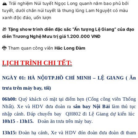
🏔️ Trải nghiệm Núi tuyết Ngọc Long quanh năm bao phủ bởi
tuyết, dưới chân núi tuyết là thung lũng Lam Nguyệt có màu
xanh độc đáo, uốn lượn
🎁
Tặng show trình diễn đặc sắc “Ấn tượng Lệ Giang“ của đạo
diễn Trương Nghệ Mưu trị giá 1.200.000 VNĐ
🐉 Tham quan công viên
Hắc Long Đàm
LỊCH TRÌNH CHI TẾT:
NGÀY 01: HÀ NỘI/TP.HỒ CHÍ MINH – LỆ GIANG ( Ăn
trưa trên máy bay, tối)
06h00:
Quý khách có mặt tại điểm hẹn (Cổng công viên Thống
Nhất). Xe và HDV đưa đoàn ra
sân bay Nội Bài
làm thủ tục
nhập cảnh. Đáp chuyến bay QH802 đi Lệ Giang dự kiến lúc
10h15 - 13h15.
Đoàn ăn trưa trên máy bay.
13h15:
Đoàn hạ cánh, Xe và HDV đón đoàn đưa đoàn đi tham