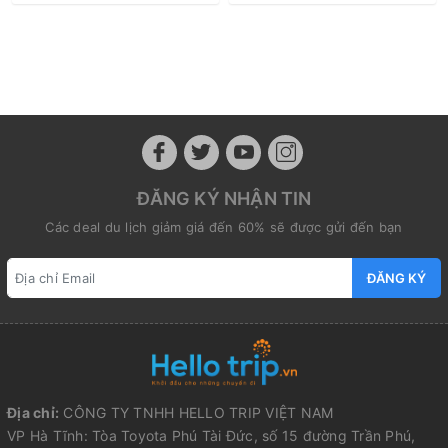
ĐĂNG KÝ NHẬN TIN
Các deal du lịch giảm giá đến 60% sẽ được gửi đến bạn
ĐĂNG KÝ
Địa chỉ:
CÔNG TY TNHH HELLO TRIP VIỆT NAM
VP Hà Tĩnh: Tòa Toyota Phú Tài Đức, số 15 đường Trần Phú,