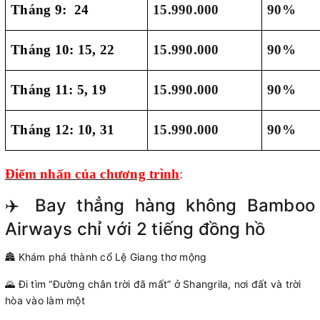
Tháng 9: 24
1
5
.
9
90.000
90%
Tháng 10: 15, 22
1
5
.
9
90.000
90%
Tháng 11: 5, 19
1
5
.
9
90.000
90%
Tháng 12: 10, 31
1
5
.
9
90.000
90%
Điểm nhấn của chương trình
:
✈️ Bay thẳng hàng không Bamboo
Airways chỉ với 2 tiếng đồng hồ
🏯 Khám phá thành cổ Lệ Giang thơ mộng
🌄 Đi tìm “Đường chân trời đã mất” ở Shangrila, nơi đất và trời
hòa vào làm một