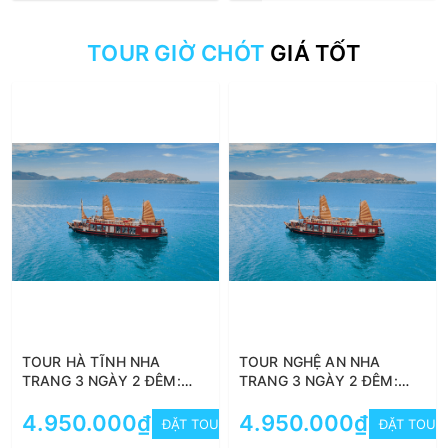
TOUR GIỜ CHÓT
GIÁ TỐT
TOUR HÀ TĨNH NHA
TOUR NGHỆ AN NHA
TRANG 3 NGÀY 2 ĐÊM:
TRANG 3 NGÀY 2 ĐÊM:
KHÁM PHÁ VINWONDERS -
KHÁM PHÁ VINWONDERS -
BÌNH BA - ĐIỆP SƠN - VỊNH
4.950.000₫
BÌNH BA - ĐIỆP SƠN - VỊNH
4.950.000₫
ĐẶT TOUR
ĐẶT TOUR
NHA TRANG
NHA TRANG