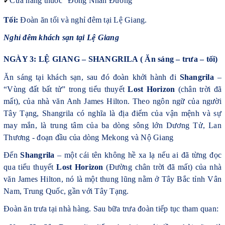
✔
Cửa hàng thuốc “Đồng Nhân Đường”
Tối:
Đoàn ăn tối và nghỉ đêm tại Lệ Giang.
Nghỉ đêm khách sạn tại Lệ Giang
NGÀY 3: LỆ GIANG – SHANGRILA ( Ăn sáng – trưa – tối)
Ăn sáng tại khách sạn, sau đó đoàn khởi hành đi
Shangrila
–
“Vùng đất bất tử” trong tiểu thuyết
Lost Horizon
(chân trời đã
mất), của nhà văn Anh James Hilton. Theo ngôn ngữ của người
Tây Tạng, Shangrila có nghĩa là địa điểm của vận mệnh và sự
may mắn, là trung tâm của ba dòng sông lớn Dương Tử, Lan
Thương - đoạn đầu của dòng Mekong và Nộ Giang
Đến
Shangrila
– một cái tên không hề xa lạ nếu ai đã từng đọc
qua tiểu thuyết
Lost Horizon
(Đường chân trời đã mất) của nhà
văn James Hilton, nó là một thung lũng nằm ở Tây Bắc tỉnh Vân
Nam, Trung Quốc, gần với Tây Tạng.
Đoàn ăn trưa tại nhà hàng. Sau bữa trưa đoàn tiếp tục tham quan: