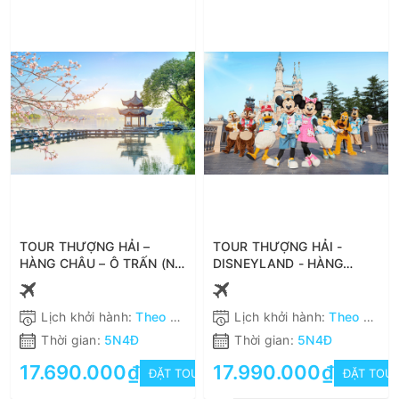
TOUR THƯỢNG HẢI –
TOUR THƯỢNG HẢI -
HÀNG CHÂU – Ô TRẤN (NO
DISNEYLAND - HÀNG
SHOPPING) 5N4Đ XUẤT
CHÂU - Ô TRẤN (NO
PHÁT HÀ NỘI
SHOPPING) 5N4Đ XUẤT
PHÁT TỪ HÀ NỘI
Lịch khởi hành:
Theo khách hàng
Lịch khởi hành:
Theo khách hàng
Thời gian:
5N4Đ
Thời gian:
5N4Đ
17.690.000₫
17.990.000₫
ĐẶT TOUR
ĐẶT TOU