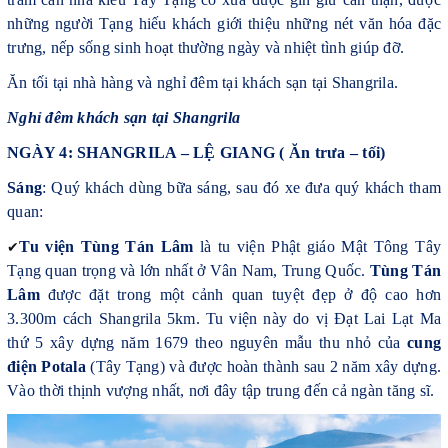
những người Tạng hiếu khách giới thiệu những nét văn hóa đặc
trưng, nếp sống sinh hoạt thường ngày và nhiệt tình giúp đỡ.
Ăn tối tại nhà hàng và nghỉ đêm tại khách sạn tại Shangrila.
Nghỉ đêm khách sạn tại Shangrila
NGÀY 4: SHANGRILA – LỆ GIANG ( Ăn trưa – tối)
Sáng
: Quý khách dùng bữa sáng, sau đó xe đưa quý khách tham
quan:
✔
Tu viện Tùng Tán Lâm
là tu viện Phật giáo Mật Tông Tây
Tạng quan trọng và lớn nhất ở Vân Nam, Trung Quốc.
Tùng Tán
Lâm
được đặt trong một cảnh quan tuyệt đẹp ở độ cao hơn
3.300m cách Shangrila 5km. Tu viện này do vị Đạt Lai Lạt Ma
thứ 5 xây dựng năm 1679 theo nguyên mẫu thu nhỏ của
cung
điện Potala
(Tây Tạng) và được hoàn thành sau 2 năm xây dựng.
Vào thời thịnh vượng nhất, nơi đây tập trung đến cả ngàn tăng sĩ.