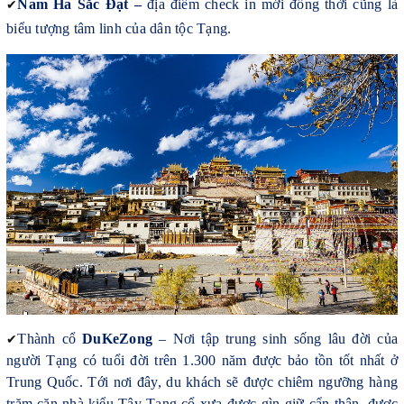
✔
Nam Ha Sắc Đạt –
địa điểm check in mới đồng thời cũng là
biểu tượng tâm linh của dân tộc Tạng.
✔
Thành cổ
DuKeZong
– Nơi tập trung sinh sống lâu đời của
người Tạng có tuổi đời trên 1.300 năm được bảo tồn tốt nhất ở
Trung Quốc. Tới nơi đây, du khách sẽ được chiêm ngưỡng hàng
trăm căn nhà kiểu Tây Tạng cổ xưa được gìn giữ cẩn thận, được