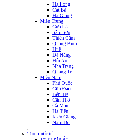
Hạ Long
Cát Bà
Hà Giang
Miền Trung
Cửa Lò
Sầm Sơn
Thiên Cầm
Quảng Bình
Huế
Đà Nẵng
Hội An
Nha Trang
Quảng Trị
Miền Nam
Phú Quốc
Côn Đảo
Bến Tre
Cần Thơ
Cà Mau
Hà Tiên
Kiên Giang
Nam Du
Tour quốc tế
Tour Châu Âu