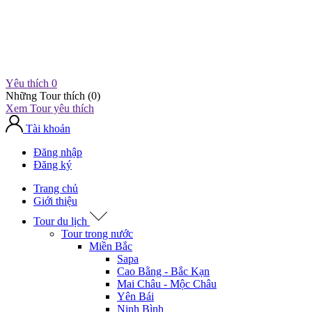
Yêu thích
0
Những Tour thích (
0
)
Xem Tour yêu thích
Tài khoản
Đăng nhập
Đăng ký
Trang chủ
Giới thiệu
Tour du lịch
Tour trong nước
Miền Bắc
Sapa
Cao Bằng - Bắc Kạn
Mai Châu - Mộc Châu
Yên Bái
Ninh Bình