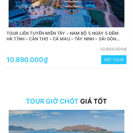
TOUR LIÊN TUYẾN MIỀN TÂY – NAM BỘ 5 NGÀY 5 ĐÊM:
HÀ TĨNH – CẦN THƠ – CÀ MAU – TÂY NINH – SÀI GÒN
(BAY TỪ VINH)
12.890.000₫
10.890.000₫
ĐẶT TOUR
TOUR GIỜ CHÓT
GIÁ TỐT