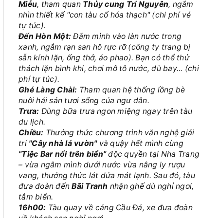
Miễu
, tham quan
Thủy cung Trí Nguyên
, ngắm
nhìn thiết kế "con tàu cổ hóa thạch"
(chi phí vé
tự túc)
.
Đến Hòn Một:
Đắm mình vào làn nước trong
xanh, ngắm rạn san hô rực rỡ (công ty trang bị
sẵn kính lặn, ống thở, áo phao). Bạn có thể thử
thách lặn bình khí, chơi mô tô nước, dù bay...
(chi
phí tự túc)
.
Ghé Làng Chài:
Tham quan hệ thống lồng bè
nuôi hải sản tươi sống của ngư dân.
Trưa:
Dùng bữa trưa ngon miệng ngay trên tàu
du lịch.
Chiều:
Thưởng thức chương trình văn nghệ giải
trí
"Cây nhà lá vườn"
và quậy hết mình cùng
"Tiệc Bar nổi trên biển"
độc quyền tại Nha Trang
– vừa ngâm mình dưới nước vừa nâng ly rượu
vang, thưởng thức lát dứa mát lạnh. Sau đó, tàu
đưa đoàn đến
Bãi Tranh
nhận ghế dù nghỉ ngơi,
tắm biển.
16h00:
Tàu quay về cảng Cầu Đá, xe đưa đoàn