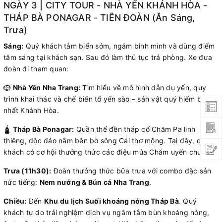
NGÀY 3 | CITY TOUR - NHÀ YẾN KHÁNH HÒA -
THÁP BÀ PONAGAR - TIỄN ĐOÀN (Ăn Sáng,
Trưa)
Sáng:
Quý khách tắm biển sớm, ngắm bình minh và dùng điểm
tâm sáng tại khách sạn. Sau đó làm thủ tục trả phòng. Xe đưa
đoàn đi tham quan:
🪹
Nhà Yến Nha Trang:
Tìm hiểu về mô hình dẫn dụ yến, quy
trình khai thác và chế biến tổ yến sào – sản vật quý hiếm bậc
nhất Khánh Hòa.
🛕
Tháp Bà Ponagar:
Quần thể đền tháp cổ Chăm Pa linh
thiêng, độc đáo nằm bên bờ sông Cái thơ mộng. Tại đây, quý
khách có cơ hội thưởng thức các điệu múa Chăm uyển chuyển.
Trưa (11h30):
Đoàn thưởng thức bữa trưa với combo đặc sản
nức tiếng:
Nem nướng & Bún cá Nha Trang
.
Chiều:
Đến
Khu du lịch Suối khoáng nóng Tháp Bà
. Quý
khách tự do trải nghiệm dịch vụ ngâm tắm bùn khoáng nóng,