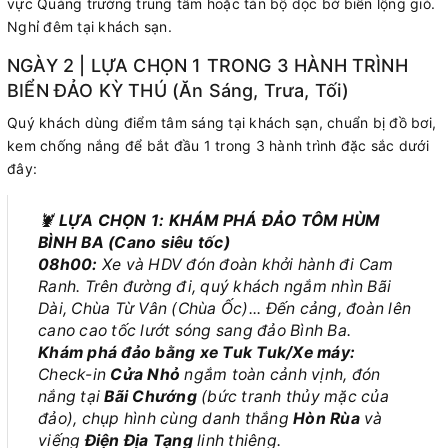
vực Quảng trường trung tâm hoặc tản bộ dọc bờ biển lộng gió.
Nghỉ đêm tại khách sạn.
NGÀY 2 | LỰA CHỌN 1 TRONG 3 HÀNH TRÌNH
BIỂN ĐẢO KỲ THÚ (Ăn Sáng, Trưa, Tối)
Quý khách dùng điểm tâm sáng tại khách sạn, chuẩn bị đồ bơi,
kem chống nắng để bắt đầu 1 trong 3 hành trình đặc sắc dưới
đây:
🦞
LỰA CHỌN 1: KHÁM PHÁ ĐẢO TÔM HÙM
BÌNH BA (Cano siêu tốc)
08h00:
Xe và HDV đón đoàn khởi hành đi Cam
Ranh. Trên đường đi, quý khách ngắm nhìn Bãi
Dài, Chùa Từ Vân (Chùa Ốc)... Đến cảng, đoàn lên
cano cao tốc lướt sóng sang đảo Bình Ba.
Khám phá đảo bằng xe Tuk Tuk/Xe máy:
Check-in
Cửa Nhỏ
ngắm toàn cảnh vịnh, đón
nắng tại
Bãi Chướng
(bức tranh thủy mặc của
đảo), chụp hình cùng danh thắng
Hòn Rùa
và
viếng
Điện Địa Tạng
linh thiêng.