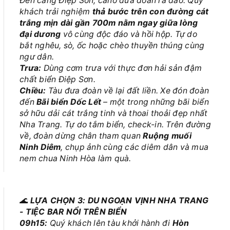
Đến cảng Điệp Sơn, cano đưa đoàn ra đảo. Quý
khách trải nghiệm
thả bước trên con đường cát
trắng mịn dài gần 700m nằm ngay giữa lòng
đại dương
vô cùng độc đáo và hồi hộp. Tự do
bắt nghêu, sò, ốc hoặc chèo thuyền thúng cùng
ngư dân.
Trưa:
Dùng cơm trưa với thực đơn hải sản đậm
chất biển Điệp Sơn.
Chiều:
Tàu đưa đoàn về lại đất liền. Xe đón đoàn
đến
Bãi biển Dốc Lết
– một trong những bãi biển
sở hữu dải cát trắng tinh và thoai thoải đẹp nhất
Nha Trang. Tự do tắm biển, check-in. Trên đường
về, đoàn dừng chân tham quan
Ruộng muối
Ninh Diêm
, chụp ảnh cùng các diêm dân và mua
nem chua Ninh Hòa làm quà.
🌊
LỰA CHỌN 3: DU NGOẠN VỊNH NHA TRANG
- TIỆC BAR NỔI TRÊN BIỂN
09h15:
Quý khách lên tàu khởi hành đi
Hòn