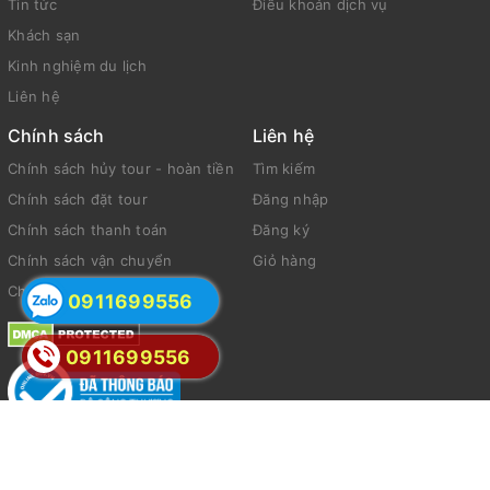
Tin tức
Điều khoản dịch vụ
Khách sạn
Kinh nghiệm du lịch
Liên hệ
Chính sách
Liên hệ
Chính sách hủy tour - hoàn tiền
Tìm kiếm
Chính sách đặt tour
Đăng nhập
Chính sách thanh toán
Đăng ký
Chính sách vận chuyển
Giỏ hàng
Chính sách bảo mật
0911699556
0911699556
© Bản quyền thuộc về Evo Themes
Cung cấp bởi
Hello Trip Việt Nam