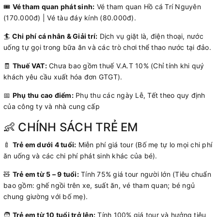
🎟️
Vé tham quan phát sinh:
Vé tham quan Hồ cá Trí Nguyên
(170.000đ) | Vé tàu đáy kính (80.000đ).
🏄
Chi phí cá nhân & Giải trí:
Dịch vụ giặt là, điện thoại, nước
uống tự gọi trong bữa ăn và các trò chơi thể thao nước tại đảo.
🧾
Thuế VAT:
Chưa bao gồm thuế V.A.T 10% (Chỉ tính khi quý
khách yêu cầu xuất hóa đơn GTGT).
📅
Phụ thu cao điểm:
Phụ thu các ngày Lễ, Tết theo quy định
của công ty và nhà cung cấp
👶 CHÍNH SÁCH TRẺ EM
🍼
Trẻ em dưới 4 tuổi:
Miễn phí giá tour (Bố mẹ tự lo mọi chi phí
ăn uống và các chi phí phát sinh khác của bé).
🧸
Trẻ em từ 5 – 9 tuổi:
Tính 75% giá tour người lớn (Tiêu chuẩn
bao gồm:
ghế ngồi trên xe,
suất ăn,
vé tham quan; bé ngủ
chung giường với bố mẹ).
🧑
Trẻ em từ 10 tuổi trở lên:
Tính 100% giá tour và hưởng tiêu