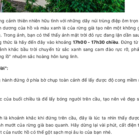
 cảnh thiên nhiên hữu tình với những dãy núi trùng điệp ôm trọn
h dương của hồ và màu xanh lá của rừng già tạo nên một không g
g.
Trong ảnh, bạn có thể thấy ánh mặt trời đỏ rực đang lặn dần s
ng thức là hãy đến đây vào khoảng
17h00 - 17h30 chiều
. Đứng từ
ảnh khắc bầu trời chuyển từ sắc xanh sang cam đào rực rỡ, phả
g lồ" nhuộm sắc hoàng hôn lung linh.
ời":
 hành đứng ở phía bờ chụp toàn cảnh để lấy được độ cong mềm 
của buổi chiều tà để lấy bóng người trên cầu, tạo nên vẻ đẹp 
h là khoảnh khắc khi đứng trên cầu, đây là lúc ta nhìn thấy đượ
nh mướt của rừng già bao quanh. Hãy dừng lại vài phút, cất điện t
át của nước hồ có thể gột sạch mọi âu lo của bạn nhé.