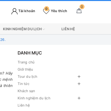
0
0
Tài khoản
Yêu thích
KINH NGHIỆM DU LỊCH
LIÊN HỆ
026.
è
DANH MỤC
Trang chủ
Giới thiệu
ẳm? Hãy
Tour du lịch
ợc mệnh
Tin tức
à thiên
Khách sạn
Kinh nghiệm du lịch
Liên hệ