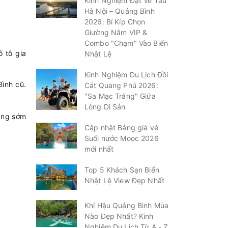
Kinh Nghiệm Đặt Vé Tàu
Hà Nội – Quảng Bình
2026: Bí Kíp Chọn
Giường Nằm VIP &
Combo "Chạm" Vào Biển
 tô gia
Nhật Lệ
Kinh Nghiệm Du Lịch Đồi
ình cũ.
Cát Quang Phú 2026:
"Sa Mạc Trắng" Giữa
Lòng Di Sản
sáng sớm
Cập nhật Bảng giá vé
Suối nước Moọc 2026
mới nhất
Top 5 Khách Sạn Biển
Nhật Lệ View Đẹp Nhất
Khí Hậu Quảng Bình Mùa
Nào Đẹp Nhất? Kinh
Nghiệm Du Lịch Từ A - Z