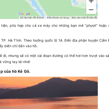
tiện, phù hợp cho cả xe máy cho những bạn mê "phượt" hoặc ô
 TP. Hà Tĩnh. Theo hướng quốc lộ 1A. Đến địa phận huyện Cẩm B
y biển chỉ dẫn vào hồ.
ễ đi, nhưng sẽ có m
ột vài đoạn đường có thể hơi trơn trượt vào 
 vững tay lái nhé!
ẹp của hồ Kẻ Gỗ.