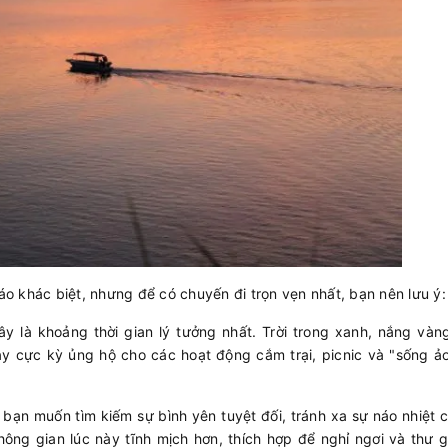
áo khác biệt, nhưng để có chuyến đi trọn vẹn nhất, bạn nên lưu ý:
ây là khoảng thời gian lý tưởng nhất. Trời trong xanh, nắng vàn
ày cực kỳ ủng hộ cho các hoạt động cắm trại, picnic và "sống ả
bạn muốn tìm kiếm sự bình yên tuyệt đối, tránh xa sự náo nhiệt
hông gian lúc này tĩnh mịch hơn, thích hợp để nghỉ ngơi và thư 