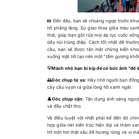
📸
Đến đây, bạn sẽ choáng ngợp trước khung
hồ phẳng lặng. Sự giao thoa giữa màu xan
thái, giúp bạn gột rửa mọi áp lực cuộc sốn
dãy núi trùng điệp. Cách tốt nhất để thưở
cầu, bạn sẽ được tận mắt chứng kiến kho
xuống mặt hồ tạo nên một "tấm gương khổn
💡Mách nhỏ bạn bí kíp để có bức ảnh "để đ
🌅Góc chụp từ xa:
Hãy nhờ người bạn đồng
cây cầu vươn ra giữa lòng hồ xanh ngắt.
👤Góc chụp cận:
Tận dụng ánh sáng ngược 
và đầy chất thơ.
Và điều tuyệt vời nhất phải kể đến đó chín
hợp giữa nét kiến trúc hiện đại và thảm xa
hít một hơi thật sâu để hương rừng và vị m