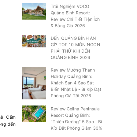
Trải Nghiệm VOCO
Quảng Bình Resort:
Review Chi Tiết Tiện Ích
& Bảng Giá 2026
ĐẾN QUẢNG BÌNH ĂN
GÌ? TOP 10 MÓN NGON
PHẢI THỬ KHI ĐẾN
QUẢNG BÌNH 2026
Review Mường Thanh
Holiday Quảng Bình:
Khách Sạn 4 Sao Sát
Biển Nhật Lệ - Bí Kíp Đặt
Phòng Giá Tốt 2026
Review Celina Peninsula
Resort Quảng Bình:
Khê, Cẩm
"Thiên Đường" 5 Sao - Bí
rộng đến
Kíp Đặt Phòng Giảm 30%