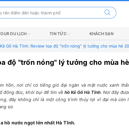
TOUR DU LỊCH
TIN TỨC
KHÁCH SẠN
Kẻ Gỗ Hà Tĩnh: Review tọa độ "trốn nóng" lý tưởng cho mùa hè 2
ọa độ "trốn nóng" lý tưởng cho mùa h
m hồn, nơi chỉ có tiếng gió đại ngàn và mặt nước xanh th
ố đông đúc, khói bụi để tìm về
h
ồ Kẻ Gỗ Hà Tĩnh
. Nơi đây đư
ng, đây không chỉ là một công trình thủy lợi vĩ đại mà còn l
ang sơ.
ủa hồ nước ngọt lớn nhất Hà Tĩnh.