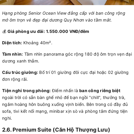
Hạng phòng Senior Ocean View đẳng cấp với ban công rộng
mở ôm trọn vẻ đẹp đại dương Quy Nhơn vào tầm mắt.
💰
Giá phòng ưu đãi:
1.550.000 VNĐ/đêm
Diện tích:
Khoảng 40m².
Tầm nhìn:
Tầm nhìn panorama góc rộng 180 độ ôm trọn vẹn đại
dương xanh thẳm.
Cấu trúc giường:
Bố trí 01 giường đôi cực đại hoặc 02 giường
đơn rộng rãi.
Tiện nghi trong phòng:
Điểm nhấn là
ban công riêng biệt
ngoài trời có sẵn bàn ghế nhỏ để bạn ngồi "chill", thưởng trà,
ngắm hoàng hôn buông xuống vịnh biển. Bên trong có đầy đủ
sofa, tivi kết nối mạng, minibar xịn sò và phòng tắm đứng tiện
nghi.
2.6. Premium Suite (Căn Hộ Thượng Lưu)