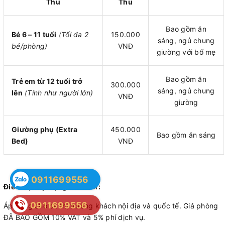
Thu
Thu
Bao gồm ăn
Bé 6 – 11 tuổi
(Tối đa 2
150.000
sáng, ngủ chung
bé/phòng)
VNĐ
giường với bố mẹ
Bao gồm ăn
Trẻ em từ 12 tuổi trở
300.000
sáng, ngủ chung
lên
(Tính như người lớn)
VNĐ
giường
Giường phụ (Extra
450.000
Bao gồm ăn sáng
Bed)
VNĐ
0911699556
Điều kiện áp dụng Voucher:
0911699556
Áp dụng cho cả thị trường khách nội địa và quốc tế. Giá phòng
ĐÃ BAO GỒM 10% VAT và 5% phí dịch vụ.