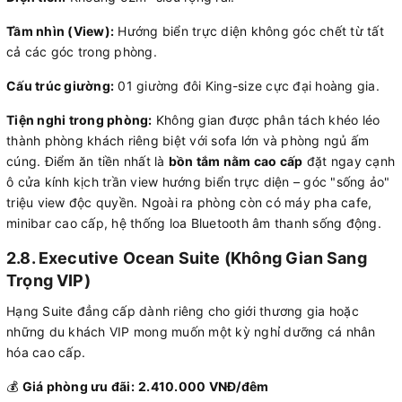
Tầm nhìn (View):
Hướng biển trực diện không góc chết từ tất
cả các góc trong phòng.
Cấu trúc giường:
01 giường đôi King-size cực đại hoàng gia.
Tiện nghi trong phòng:
Không gian được phân tách khéo léo
thành phòng khách riêng biệt với sofa lớn và phòng ngủ ấm
cúng. Điểm ăn tiền nhất là
bồn tắm nằm cao cấp
đặt ngay cạnh
ô cửa kính kịch trần view hướng biển trực diện – góc "sống ảo"
triệu view độc quyền. Ngoài ra phòng còn có máy pha cafe,
minibar cao cấp, hệ thống loa Bluetooth âm thanh sống động.
2.8. Executive Ocean Suite (Không Gian Sang
Trọng VIP)
Hạng Suite đẳng cấp dành riêng cho giới thương gia hoặc
những du khách VIP mong muốn một kỳ nghỉ dưỡng cá nhân
hóa cao cấp.
💰
Giá phòng ưu đãi:
2.410.000 VNĐ/đêm