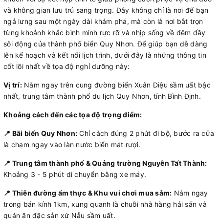
và không gian lưu trú sang trọng. Đây không chỉ là nơi để bạn
ngả lưng sau một ngày dài khám phá, mà còn là nơi bắt trọn
từng khoảnh khắc bình minh rực rỡ và nhịp sống về đêm đầy
sôi động của thành phố biển Quy Nhơn. Để giúp bạn dễ dàng
lên kế hoạch và kết nối lịch trình, dưới đây là những thông tin
cốt lõi nhất về tọa độ nghỉ dưỡng này:
Vị trí:
Nằm ngay trên cung đường biển Xuân Diệu sầm uất bậc
nhất, trung tâm thành phố du lịch Quy Nhơn, tỉnh Bình Định.
Khoảng cách đến các tọa độ trọng điểm:
📍 Bãi biển Quy Nhơn:
Chỉ cách đúng 2 phút đi bộ, bước ra cửa
là chạm ngay vào làn nước biển mát rượi.
📍 Trung tâm thành phố & Quảng trường Nguyễn Tất Thành:
Khoảng 3 - 5 phút di chuyển bằng xe máy.
📍 Thiên đường ẩm thực & Khu vui chơi mua sắm:
Nằm ngay
trong bán kính 1km, xung quanh là chuỗi nhà hàng hải sản và
quán ăn đặc sản xứ Nẫu sầm uất.