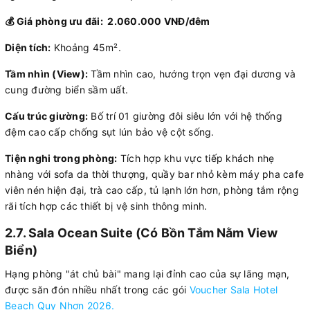
💰 Giá phòng ưu đãi: 2.060.000 VNĐ/đêm
Diện tích:
Khoảng 45m².
Tầm nhìn (View):
Tầm nhìn cao, hướng trọn vẹn đại dương và
cung đường biển sầm uất.
Cấu trúc giường:
Bố trí 01 giường đôi siêu lớn với hệ thống
đệm cao cấp chống sụt lún bảo vệ cột sống.
Tiện nghi trong phòng:
Tích hợp khu vực tiếp khách nhẹ
nhàng với sofa da thời thượng, quầy bar nhỏ kèm máy pha cafe
viên nén hiện đại, trà cao cấp, tủ lạnh lớn hơn, phòng tắm rộng
rãi tích hợp các thiết bị vệ sinh thông minh.
2.7. Sala Ocean Suite (Có Bồn Tắm Nằm View
Biển)
Hạng phòng "át chủ bài" mang lại đỉnh cao của sự lãng mạn,
được săn đón nhiều nhất trong các gói
Voucher Sala Hotel
Beach Quy Nhơn 2026
.