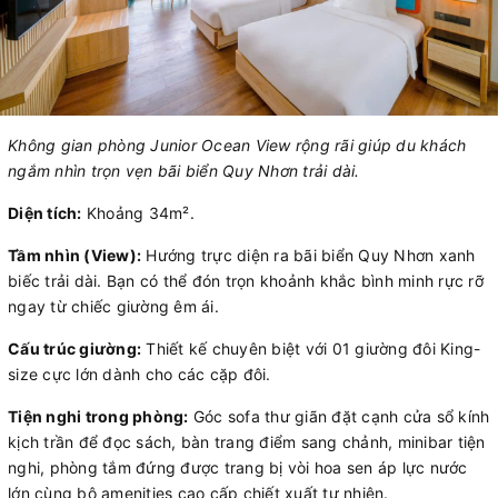
Không gian phòng Junior Ocean View rộng rãi giúp du khách
ngắm nhìn trọn vẹn bãi biển Quy Nhơn trải dài.
Diện tích:
Khoảng 34m².
Tầm nhìn (View):
Hướng trực diện ra bãi biển Quy Nhơn xanh
biếc trải dài. Bạn có thể đón trọn khoảnh khắc bình minh rực rỡ
ngay từ chiếc giường êm ái.
Cấu trúc giường:
Thiết kế chuyên biệt với 01 giường đôi King-
size cực lớn dành cho các cặp đôi.
Tiện nghi trong phòng:
Góc sofa thư giãn đặt cạnh cửa sổ kính
kịch trần để đọc sách, bàn trang điểm sang chảnh, minibar tiện
nghi, phòng tắm đứng được trang bị vòi hoa sen áp lực nước
lớn cùng bộ amenities cao cấp chiết xuất tự nhiên.