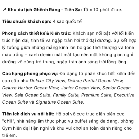
📍 Khu du lịch Ghềnh Ráng - Tiên Sa:
Tầm 10 phút đi xe.
Tiêu chuẩn khách sạn:
4 sao quốc tế
Phong cách thiết kế & Kiến trúc:
Khách sạn nổi bật với lối kiến
trúc hiện đại, tinh tế và ngập tràn hơi thở đại dương. Sự kết hợp
lý tưởng giữa những mảng kính lớn bo góc thời thượng và tone
màu trắng – xanh denim mát mắt tạo nên một không gian nghỉ
dưỡng vô cùng trẻ trung, ngập tràn ánh sáng trời lồng lộng.
Các hạng phòng phục vụ:
Đa dạng từ phân khúc tiết kiệm đến
cao cấp như
Deluxe City View, Deluxe Partial Ocean View,
Deluxe Harbor Ocean View, Junior Ocean View, Senior Ocean
View, Sala Ocean Suite, Family Suite, Premium Suite, Executive
Ocean Suite và Signature Ocean Suite
.
Tiện ích dịch vụ nổi bật:
Hồ bơi vô cực trực diện biển cực
"chill", nhà hàng ẩm thực phục vụ buffet sáng đa dạng, phòng
Gym hiện đại tiện nghi và khu vui chơi an toàn dành riêng cho
trẻ em.