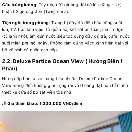
Cấu trúc giường:
Tùy chọn 01 giường đôi cỡ lớn (King-size)
hoặc 02 giường đơn (Twin) êm ái.
Tiện nghi trong phòng:
Trang bị đầy đủ điều hòa công suất
lớn, TV, bàn làm việc, tủ quần áo, két sắt an toàn, mini fridge
(tủ lạnh nhỏ), ấm đun nước siêu tốc cùng đầy đủ trà, cafe, nước
suối miễn phí mỗi ngày. Phòng tắm đứng vách kính hiện đại với
bộ vệ sinh cá nhân cao cấp.
2.2. Deluxe Partice Ocean View ( Hướng Biển 1
Phần)
Nâng cấp hơn so với hạng tiêu chuẩn, Deluxe Partice Ocean
View mang đến không gian rộng rãi và thoáng đạt hơn hẳn nhờ
thiết kế cửa sổ bo sát viền tòa nhà.
💰
Giá tham khảo:
1.200.000 VNĐ/đêm