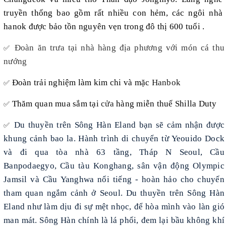
truyền thống bao gồm rất nhiều con hẻm, các ngôi nhà
hanok được bảo tồn nguyên vẹn trong đô thị 600 tuổi
.
Đoàn ăn trưa tại nhà hàng địa phương với món cá thu
✅
nướng
Đoàn trải nghiệm làm kim chi và mặc
Hanbok
✅
Thăm quan mua sắm tại
cửa
hàng miễn thuế Shilla Duty
✅
Du thuyền trên Sông Hàn Eland bạn sẽ cảm nhận được
✅
khung cảnh bao la. Hành trình di chuyển từ Yeouido Dock
và đi qua tòa nhà 63 tầng, Tháp N Seoul, Cầu
Banpodaegyo, Cầu tàu Konghang, sân vận động Olympic
Jamsil và Cầu Yanghwa nổi tiếng - hoàn hảo cho chuyến
tham quan ngắm cảnh ở Seoul. Du thuyền trên Sông Hàn
Eland như làm dịu đi sự mệt nhọc, để hòa mình vào làn gió
man mát. Sông Hàn chính là lá phổi, đem lại bầu không khí