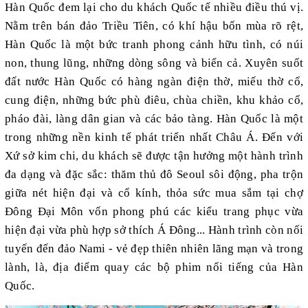
Hàn Quốc đem lại cho du khách Quốc tế nhiều điều thú vị.
Nằm trên bán đảo Triều Tiên, có khí hậu bốn mùa rõ rệt,
Hàn Quốc là một bức tranh phong cảnh hữu tình, có núi
non, thung lũng, những dòng sông và biển cả. Xuyên suốt
đất nước Hàn Quốc có hàng ngàn điện thờ, miếu thờ cổ,
cung điện, những bức phù điêu, chùa chiền, khu khảo cổ,
pháo đài, làng dân gian và các bảo tàng. Hàn Quốc là một
trong những nền kinh tế phát triển nhất Châu Á. Đến với
Xứ sở kim chi, du khách sẽ được tận hưởng một hành trình
đa dạng và đặc sắc:
thăm thủ đô Seoul sôi động, pha trộn
giữa nét hiện đại và cổ kính, thỏa sức mua sắm tại chợ
Đông Đại Môn vốn phong phú các kiểu trang phục vừa
hiện đại vừa phù hợp sở thích Á Đông... Hành trình còn nối
tuyến đến đảo Nami - vẻ đẹp thiên nhiên lãng mạn và trong
lành, là, địa điểm quay các bộ phim nổi tiếng của Hàn
Quốc.