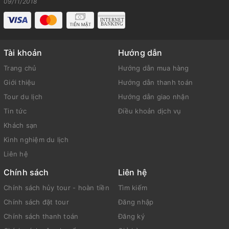
09/11/2018
Tài khoản
Hướng dẫn
Trang chủ
Hướng dẫn mua hàng
Giới thiệu
Hướng dẫn thanh toán
Tour du lịch
Hướng dẫn giao nhận
Tin tức
Điều khoản dịch vụ
Khách sạn
Kinh nghiệm du lịch
Liên hệ
Chính sách
Liên hệ
Chính sách hủy tour - hoàn tiền
Tìm kiếm
Chính sách đặt tour
Đăng nhập
Chính sách thanh toán
Đăng ký