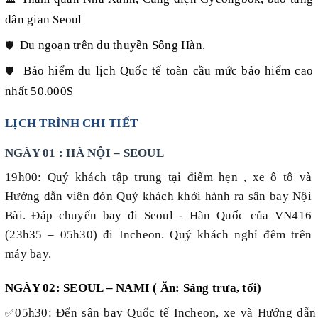
dân gian Seoul
Du ngoạn trên du thuyền Sông Hàn.
🛡️
Bảo hiểm du lịch Quốc tế toàn cầu mức bảo hiểm cao
🛡️
nhất 50.000$
LỊCH TRÌNH CHI TIẾT
NGÀY 01 : HÀ NỘI – SEOUL
19h00: Quý khách tập trung tại điểm hẹn , xe ô tô và
Hướng dẫn viên đón Quý khách khởi hành ra sân bay Nội
Bài. Đáp chuyến bay đi Seoul - Hàn Quốc của VN416
(23h35 – 05h30) đi Incheon. Quý khách nghỉ đêm trên
máy bay.
NGÀY 02: SEOUL – NAMI ( Ăn: Sáng trưa, tối)
05h30: Đến sân bay Quốc tế Incheon, xe và Hướng dẫn
✅