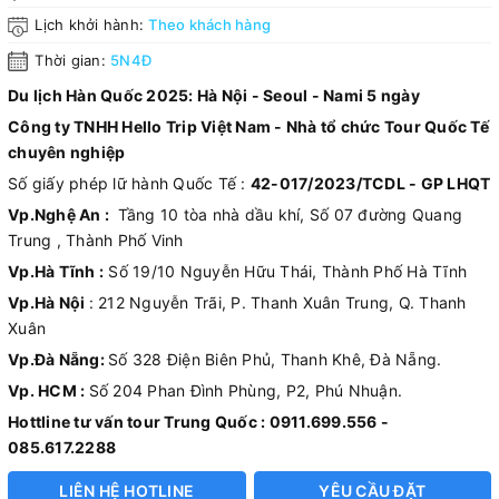
Lịch khởi hành:
Theo khách hàng
Thời gian:
5N4Đ
Du lịch Hàn Quốc 2025: Hà Nội - Seoul - Nami 5 ngày
Công ty TNHH Hello Trip Việt Nam - Nhà tổ chức Tour Quốc Tế
chuyên nghiệp
Số giấy phép lữ hành Quốc Tế :
42-017/2023/TCDL - GP LHQT
Vp.Nghệ An :
Tầng 10 tòa nhà dầu khí, Số 07 đường Quang
Trung , Thành Phố Vinh
Vp.Hà Tĩnh :
Số 19/10 Nguyễn Hữu Thái, Thành Phố Hà Tĩnh
Vp.Hà Nội
: 212 Nguyễn Trãi, P. Thanh Xuân Trung, Q. Thanh
Xuân
Vp.Đà Nẵng:
Số 328 Điện Biên Phủ, Thanh Khê, Đà Nẵng.
Vp. HCM :
Số 204 Phan Đình Phùng, P2, Phú Nhuận.
Hottline tư vấn tour Trung Quốc : 0911.699.556 -
085.617.2288
LIÊN HỆ HOTLINE
YÊU CẦU ĐẶT