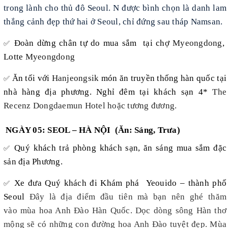
trong lành cho thủ đô Seoul. N được bình chọn là danh lam
thắng cảnh đẹp thứ hai ở Seoul, chỉ đứng sau tháp Namsan.
Đoàn dừng chân tự do mua sắm tại chợ
Myeongdong
,
✅
Lotte
Myeongdong
Ăn tối với
Hanjeongsik
món ăn truyền thống hàn quốc tại
✅
nhà hàng địa phương. Nghỉ đêm tại khách sạn 4*
The
Recenz Dongdaemun Hotel hoặc tương đương.
NGÀY 05: SEOL – HÀ NỘI (Ăn: Sáng, Trưa)
Quý khách trả phòng khách sạn, ăn sáng mua sắm đặc
✅
sản địa Phương.
Xe đưa Quý khách đi
Khám phá
Yeouido – thành phố
✅
Seoul
Đây là địa điểm đầu tiên mà bạn nên ghé thăm
vào mùa hoa Anh Đào Hàn Quốc. Dọc dòng sông Hàn thơ
mộng sẽ có những con đường hoa Anh Đào tuyệt đẹp. Mùa