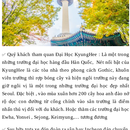
Quý khách tham quan Đại Học KyungHee : Là một trong
✅
những trường đại học hàng đầu Hàn Quốc, Nét nổi bật của
KyungHee là các tòa nhà theo phong cách Gothic, khuôn
viên trường thì rợp bóng cây và hiện ngôi trường
này
đang
giữ ngôi vị là một trong những trường đại học đẹp nhất
Seoul. Đặc biệt , vào mùa xuân hơn 200 cây hoa anh đào nở
rộ dọc con đường từ cổng chính vào sân trường là điểm
nhấn thú vị đối với du khách. Hoặc thăm các trường đại học
Ewha, Yonsei , Sejong, Keimyung,… tương đương
Sau bữa trưa xe đón đoàn ra sân bay Incheon đáp chuyến
✅