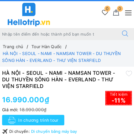
0
0
Trang chủ
Tour Hàn Quốc
HÀ NỘI - SEOUL - NAMI - NAMSAN TOWER - DU THUYỀN
SÔNG HÀN - EVERLAND - THƯ VIỆN STARFIELD
HÀ NỘI - SEOUL - NAMI - NAMSAN TOWER -
DU THUYỀN SÔNG HÀN - EVERLAND - THƯ
VIỆN STARFIELD
Tiết kiệm
16.990.000₫
-11%
18.990.000₫
Giá mới:
In chương trình tour
Di chuyển:
Di chuyển bằng máy bay