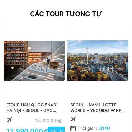
CÁC TOUR TƯƠNG TỰ
[TOUR HÀN QUỐC 5N4Đ]
SEOUL – NAMI- LOTTE
HÀ NỘI - SEOUL - ĐẢO
WORLD – YEOUIDO PARK
NAMI - STARFIELD SUWON
5N4Đ
15.900.000₫
- EVERLAND
Thời gian:
5N4Đ
12.990.000₫
ĐẶT TOUR