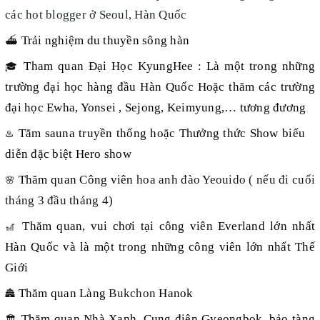
các hot blogger ở Seoul, Hàn Quốc
Trải nghiệm du thuyền sông hàn
⛴️
Tham quan
Đại Học KyungHee :
Là một trong những
🎓
trường đại học hàng đầu Hàn Quốc Hoặc thăm các trường
đại học Ewha, Yonsei , Sejong, Keimyung,… tương đương
Tăm sauna truyền thống hoặc Thưởng thức Show biểu
♨️
diễn đặc biệt Hero show
Thăm quan Công viên
hoa anh đào Yeouido ( nếu đi cuối
🌸
tháng 3 đầu tháng 4)
Thăm quan, vui chơi tại công viên Everland lớn nhất
🎢
Hàn Quốc và là một trong những công viên lớn nhất Thế
Giới
Thăm quan
Làng
Bukchon
Hanok
🏯
Thăm quan Nhà Xanh, Cung điện Gyeongbok, bảo tàng
🏛️