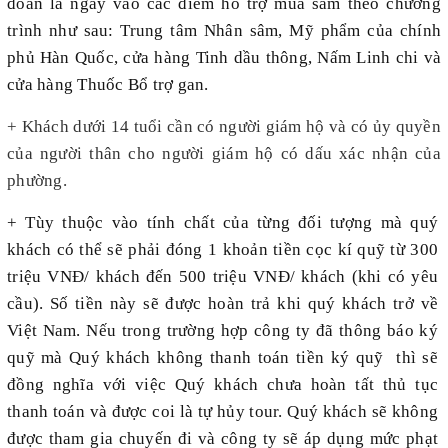
đoàn là ngày vào các điểm hỗ trợ mua sắm theo chương
trình như sau: Trung tâm Nhân sâm, Mỹ phẩm của chính
phủ Hàn Quốc, cửa hàng Tinh dầu thông, Nấm Linh chi và
cửa hàng Thuốc Bổ trợ gan.
+ Khách dưới 14 tuổi cần có người giám hộ và có ủy quyền
của người thân cho người giám hộ có dấu xác nhận của
phường.
+ Tùy thuộc vào tính chất của từng đối tượng mà quý
khách có thể sẽ phải đóng 1 khoản tiền cọc kí quỹ từ 300
triệu VNĐ/ khách đến 500 triệu VNĐ/ khách (khi có yêu
cầu). Số tiền này sẽ được hoàn trả khi quý khách trở về
Việt Nam. Nếu trong trường hợp công ty đã thông báo ký
quỹ mà Quý khách không thanh toán tiền ký quỹ thì sẽ
đồng nghĩa với việc Quý khách chưa hoàn tất thủ tục
thanh toán và được coi là tự hủy tour. Quý khách sẽ không
được tham gia chuyến đi và công ty sẽ áp dụng mức phạt