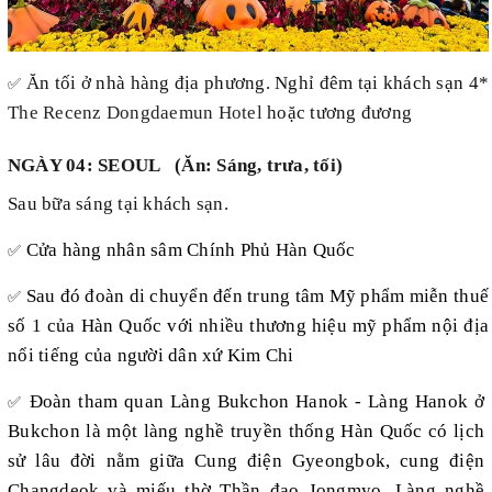
Ăn tối ở nhà hàng địa phương. Nghỉ đêm tại khách sạn 4*
✅
The Recenz Dongdaemun Hotel
hoặc tương đương
NGÀY 04: SEOUL (Ăn: Sáng, trưa, tối)
Sau bữa sáng tại khách sạn.
Cửa hàng nhân sâm Chính Phủ Hàn Quốc
✅
Sau đó đoàn di chuyển đến trung tâm Mỹ phẩm miễn thuế
✅
số 1 của Hàn Quốc với nhiều thương hiệu mỹ phẩm nội địa
nổi tiếng của người dân xứ Kim Chi
Đoàn tham quan Làng Bukchon Hanok -
Làng Hanok ở
✅
Bukchon là một làng nghề truyền thống Hàn Quốc có lịch
sử lâu đời nằm giữa Cung điện Gyeongbok, cung điện
Changdeok và miếu thờ Thần đạo Jongmyo. Làng nghề