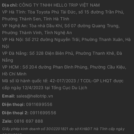
Địa chỉ:
CÔNG TY TNHH HELLO TRIP VIỆT NAM
VP Hà Tĩnh: Tòa Toyota Phú Tài Đức, số 15 đường Trần Phú,
Phường Thành Sen, Tỉnh Hà Tĩnh
VP Nghệ An: Tòa nhà Dầu Khí, Số 07 đường Quang Trung,
Phường Thành Vinh, Tỉnh Nghệ An
VP Hà Nội: Số 212 đường Nguyễn Trãi, Phường Thanh Xuân, Hà
Nội
VP Đà Nẵng: Số 328 Điện Biên Phủ, Phường Thanh Khê, Đà
Nẵng
VP HCM : Số 204 đường Phan Đình Phùng, Phường Cầu Kiệu,
Hồ Chí Minh
Mã số lữ hành quốc tế: 42-017/2023 / TCDL-GP LHQT được
cấp ngày 12/4/2023 tại Tổng Cục Du Lịch
Email:
sales@hellotrip.vn
Điện thoại:
0911699556
Điện thoại 2:
0911699556
Zalo:
0816 697 888
Giấy phép kinh doanh số 3002201821 do sở KH&ĐT Hà Tĩnh cấp ngày