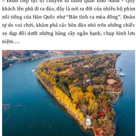
Đoàn tiếp tục di chuyển đi tham quan Đảo Nami -
Quý
✅
khách lên phà đi ra đảo, đây là nơi ra đời của nhiều bộ phim
nổi tiếng của Hàn Quốc như “Bản tình ca mùa đông”. Đoàn
tự do vui chơi, khám phá các hòn đảo nhỏ trên những chiếc
xe đạp đôi dưới những hàng cây ngân hạnh, chụp hình lưu
niệm….