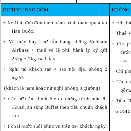
DỊCH VỤ BAO GỒM
KHÔNG
+ Xe Ô tô đưa đón theo hành trình tham quan tại
+ Hộ chi
Hàn Quốc.
+ Thuế 
+ Vé máy bay khứ hồi hàng không Vietnam
+ Chi p
Airlines + thuế và lệ phí, hành lý ký gửi
cước,
23kg + 7kg xách tay.
sạn.
+ Nghỉ tại khách sạn 4 sao nội địa, phòng 2
+ Chi ph
người
+ Các ch
(khách lẻ nam hoặc nữ nghỉ phòng 3 giường)
gồm
+ Các bữa ăn chính theo chương trình mức 8-
+ Tiền T
12usd, ăn sáng Buffet theo tiêu chuẩn khách
6 USD/k
sạn.
+ 1 chai nước suối phục vụ trên xe/ khách/ ngày.