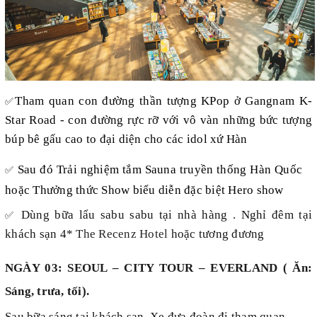
Tham quan con đường thần tượng KPop ở Gangnam K-
✅
Star Road
-
con đường rực rỡ với vô vàn những bức tượng
búp bê gấu cao to đại diện cho các idol xứ Hàn
Sau đó Trải nghiệm tắm Sauna truyền thống Hàn Quốc
✅
hoặc Thưởng thức Show biểu diễn đặc biệt Hero show
Dùng bữa lẩu sabu sabu tại nhà hàng . Nghỉ đêm tại
✅
khách sạn 4*
The Recenz Hotel
hoặc tương đương
NGÀY 03: SEOUL – CITY TOUR – EVERLAND ( Ăn:
Sáng, trưa, tối).
Sau bữa sáng tại khách sạn. Xe đưa đoàn đi tham quan