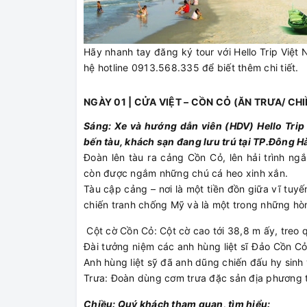
Hãy nhanh tay đăng ký tour với Hello Trip Việt N
hệ hotline 0913.568.335 để biết thêm chi tiết.
NGÀY 01 | CỬA VIỆT – CỒN CỎ (ĂN TRƯA/ CHI
Sáng: Xe và hướng dẫn viên (HDV) Hello Trip
bến tàu, khách sạn đang lưu trú tại TP.Đông H
Đoàn lên tàu ra cảng Cồn Cỏ, lên hải trình n
còn được ngắm những chú cá heo xinh xắn.
Tàu cập cảng – nơi là một tiền đồn giữa vĩ tuyế
chiến tranh chống Mỹ và là một trong những hò
Cột cờ Cồn Cỏ: Cột cờ cao tới 38,8 m ấy, treo 
Đài tưởng niệm các anh hùng liệt sĩ Đảo Cồn C
Anh hùng liệt sỹ đã anh dũng chiến đấu hy sinh 
Trưa: Đoàn dùng cơm trưa đặc sản địa phương t
Chiều: Quý khách tham quan, tìm hiểu: