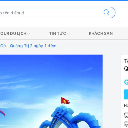
TOUR DU LỊCH
TIN TỨC
KHÁCH SẠN
 Cỏ - Quảng Trị 2 ngày 1 đêm
T
Q
G
Hà