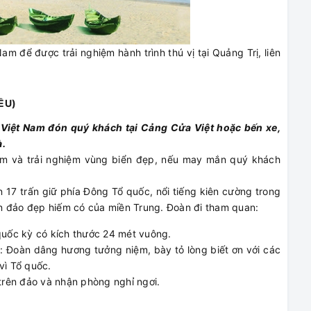
am để được trải nghiệm hành trình thú vị tại Quảng Trị, liên
ỀU)
 Việt Nam đón quý khách tại Cảng Cửa Việt hoặc bến xe,
à.
gắm và trải nghiệm vùng biển đẹp, nếu may mắn quý khách
n 17 trấn giữ phía Đông Tổ quốc, nổi tiếng kiên cường trong
n đảo đẹp hiếm có của miền Trung. Đoàn đi tham quan:
quốc kỳ có kích thước 24 mét vuông.
ỏ: Đoàn dâng hương tưởng niệm, bày tỏ lòng biết ơn với các
vì Tổ quốc.
rên đảo và nhận phòng nghỉ ngơi.