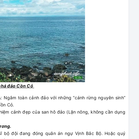
 phá đảo Cồn Cỏ
A: Ngắm toàn cảnh đảo với những “cánh rừng nguyên sinh”
Cồn Cỏ.
nghiệm cảnh đẹp của san hô đảo (Lặn nông, không cần dụng
hương.
 sĩ bộ đội đang đóng quân án ngự Vịnh Bắc Bộ. Hoặc quý