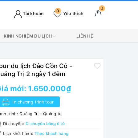
0
0
Tài khoản
Yêu thích
KINH NGHIỆM DU LỊCH
LIÊN HỆ
our du lịch Đảo Cồn Cỏ -
uảng Trị 2 ngày 1 đêm
iá mới:
1.650.000₫
In chương trình tour
nh trình:
Quảng Trị - Quảng trị
Di chuyển:
Di chuyển bằng ô tô
Lịch khởi hành:
Theo khách hàng