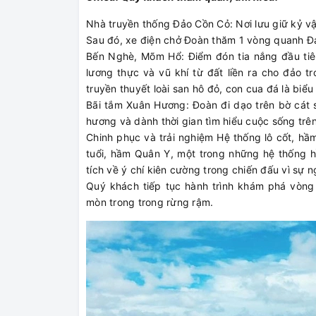
Nhà truyền thống Đảo Cồn Cỏ: Nơi lưu giữ kỷ vậ
Sau đó, xe điện chở Đoàn thăm 1 vòng quanh Đ
Bến Nghè, Mõm Hổ: Điểm đón tia nắng đầu tiên 
lương thực và vũ khí từ đất liền ra cho đảo 
truyền thuyết loài san hô đỏ, con cua đá là biểu
Bãi tắm Xuân Hương: Đoàn đi dạo trên bờ cát 
hương và dành thời gian tìm hiểu cuộc sống trê
Chinh phục và trải nghiệm Hệ thống lô cốt, h
tuổi, hầm Quân Y, một trong những hệ thống 
tích về ý chí kiên cường trong chiến đấu vì sự 
Quý khách tiếp tục hành trình khám phá vòn
mòn trong trong rừng rậm.