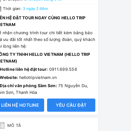
Thời gian:
3 ngày 2 đêm
IÊN HỆ ĐẶT TOUR NGAY CÙNG HELLO TRIP
IETNAM
ể nhận chương trình tour chi tiết kèm bảng báo
á ưu đãi tốt nhất theo số lượng đoàn, quý khách
i lòng liên hệ:
ÔNG TY TNHH HELLO VIETNAM (HELLO TRIP
IETNAM)
Hotline liên hệ đặt tour:
0911.699.556
Website:
hellotripvietnam.vn
Địa chỉ văn phòng Sầm Sơn:
75 Nguyễn Du,
ầm Sơn, Thanh Hóa
LIÊN HỆ HOTLINE
YÊU CẦU ĐẶT
MÔ TẢ