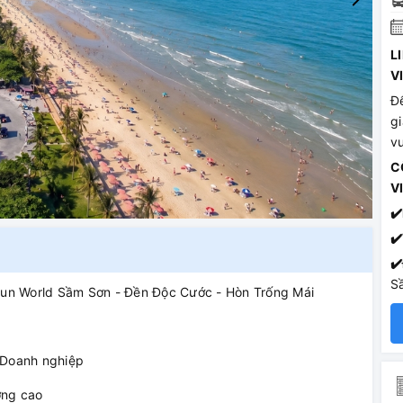
L
V
Đ
gi
vu
C
V
✔️
✔️
✔️
S
Sun World Sầm Sơn - Đền Độc Cước - Hòn Trống Mái
 Doanh nghiệp
ượng cao