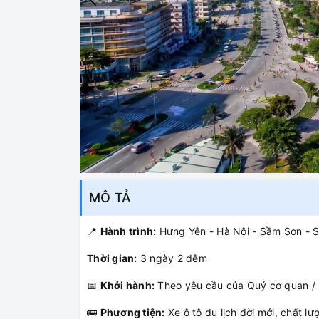
MÔ TẢ
📍
Hành trình:
Hưng Yên - Hà Nội - Sầm Sơn - 
Thời gian:
3 ngày 2 đêm
📅
Khởi hành:
Theo yêu cầu của Quý cơ quan /
🚌
Phương tiện:
Xe ô tô du lịch đời mới, chất l