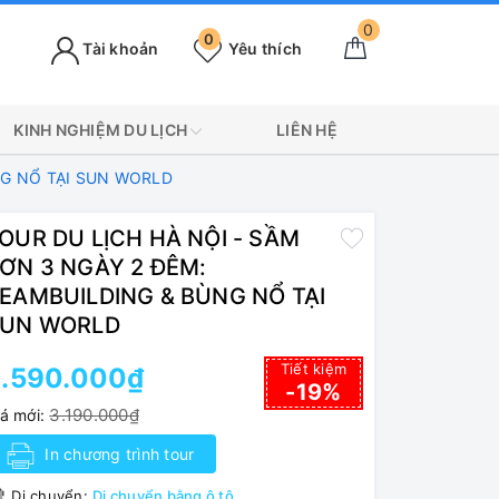
0
0
Tài khoản
Yêu thích
KINH NGHIỆM DU LỊCH
LIÊN HỆ
NG NỔ TẠI SUN WORLD
OUR DU LỊCH HÀ NỘI - SẦM
ƠN 3 NGÀY 2 ĐÊM:
EAMBUILDING & BÙNG NỔ TẠI
UN WORLD
Tiết kiệm
2.590.000₫
-19%
3.190.000₫
iá mới:
In chương trình tour
Di chuyển:
Di chuyển bằng ô tô