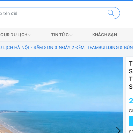
TOUR DU LỊCH
TIN TỨC
KHÁCH SẠN
 LỊCH HÀ NỘI - SẦM SƠN 3 NGÀY 2 ĐÊM: TEAMBUILDING & BÙ
T
S
T
S
G