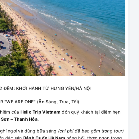
 2 ĐÊM: KHỞI HÀNH TỪ HƯNG YÊN/HÀ NỘI
"WE ARE ONE" (Ăn Sáng, Trưa, Tối)
ghiệm của
Hello Trip Vietnam
đón quý khách tại điểm hẹn
 Sơn – Thanh Hóa
.
nghỉ ngơi và dùng bữa sáng
(chi phí đã bao gồm trong tour)
món đặc sản
Bánh Cuốn Hà Nam
nóng hổi, thơm ngon trong