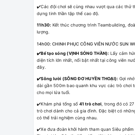
✔️
Các đội chơi sẽ cùng nhau vượt qua các thử t
dựng tinh thần tập thể cao độ.
11h30:
Kết thúc chương trình Teambuilding, đo
lượng.
14h00: CHINH PHỤC CÔNG VIÊN NƯỚC SUN 
✔️
Bể tạo sóng (VỊNH SÓNG THẦN):
Lấy cảm hứng
diện tích lớn nhất, nổi bật nhất tại công viên nư
đây.
✔️
Sông lười (SÔNG ĐƠ HUYỀN THOẠI):
Gợi nhớ
dài gần 500m bao quanh khu vực các trò chơi trẻ
cho mọi lứa tuổi.
✔️
Khám phá tổng số
41 trò chơi
, trong đó có 2
trò chơi dành cho cả gia đình. Đặc biệt có nhữ
có thể trải nghiệm cùng nhau.
✔️
Xe đưa đoàn khởi hành tham quan Siêu phẩm vu