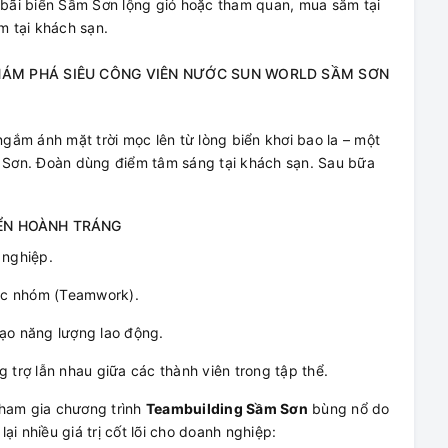
 bãi biển Sầm Sơn lộng gió hoặc tham quan, mua sắm tại
 tại khách sạn.
KHÁM PHÁ SIÊU CÔNG VIÊN NƯỚC SUN WORLD SẦM SƠN
ắm ánh mặt trời mọc lên từ lòng biển khơi bao la – một
m Sơn. Đoàn dùng điểm tâm sáng tại khách sạn. Sau bữa
IỂN HOÀNH TRÁNG
 nghiệp.
iệc nhóm (Teamwork).
i tạo năng lượng lao động.
g trợ lẫn nhau giữa các thành viên trong tập thể.
tham gia chương trình
Teambuilding Sầm Sơn
bùng nổ do
i nhiều giá trị cốt lõi cho doanh nghiệp: