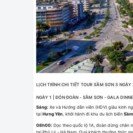
LỊCH TRÌNH CHI TIẾT TOUR SẦM SƠN 3 NGÀY
NGÀY 1 | ĐÓN ĐOÀN - SẦM SƠN - GALA DINNER 
Sáng:
Xe và Hướng dẫn viên (HDV) giàu kinh n
tại
Hưng Yên
, khởi hành đi khu du lịch biển
Sầm
08h00:
Dọc theo quốc lộ 1A, đoàn dừng chân 
tại Phủ Lý - Hà Nam. Quý khách thưởng thức 