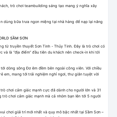
hách, trò chơi teambuilding sáng tạo mang ý nghĩa xây
àn dùng bữa trưa ngon miệng tại nhà hàng để nạp lại năng
WORLD SẦM SƠN
 từ truyền thuyết Sơn Tinh - Thủy Tinh. Đây là trò chơi có
ớc và là “địa điểm” đầu tiên du khách nên check-in khi tới
 tới dòng sông Đơ êm đềm bên ngoài công viên. Với chiều
 em, mang tới trải nghiệm nghỉ ngơi, thư giãn tuyệt vời
7 trò chơi cảm giác mạnh cực đã dành cho người lớn và 31
ng trò chơi cảm giác mạnh mà cả nhóm bạn lên tới 5 người
i chơi giải trí mới nhất và quy mô bậc nhất tại Sầm Sơn –