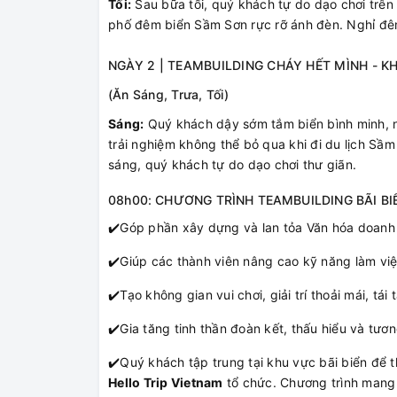
Tối:
Sau bữa tối, quý khách tự do dạo chơi trên
phố đêm biển Sầm Sơn rực rỡ ánh đèn. Nghỉ đêm
NGÀY 2 | TEAMBUILDING CHÁY HẾT MÌNH - 
(Ăn Sáng, Trưa, Tối)
Sáng:
Quý khách dậy sớm tắm biển bình minh, ng
trải nghiệm không thể bỏ qua khi đi du lịch Sầ
sáng, quý khách tự do dạo chơi thư giãn.
08h00: CHƯƠNG TRÌNH TEAMBUILDING BÃI B
✔️
Góp phần xây dựng và lan tỏa Văn hóa doanh
✔️
Giúp các thành viên nâng cao kỹ năng làm v
✔️
Tạo không gian vui chơi, giải trí thoải mái, tá
✔️
Gia tăng tinh thần đoàn kết, thấu hiểu và tươn
✔️
Quý khách tập trung tại khu vực bãi biển để 
Hello Trip Vietnam
tổ chức. Chương trình mang lạ