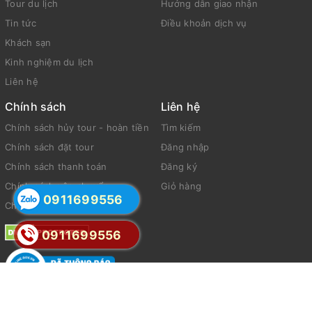
Tour du lịch
Hướng dẫn giao nhận
Tin tức
Điều khoản dịch vụ
Khách sạn
Kinh nghiệm du lịch
Liên hệ
Chính sách
Liên hệ
Chính sách hủy tour - hoàn tiền
Tìm kiếm
Chính sách đặt tour
Đăng nhập
Chính sách thanh toán
Đăng ký
Chính sách vận chuyển
Giỏ hàng
0911699556
Chính sách bảo mật
0911699556
© Bản quyền thuộc về Evo Themes