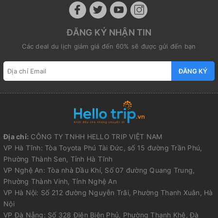
ĐĂNG KÝ NHẬN TIN
Các deal du lịch giảm giá đến 60% sẽ được gửi đến bạn
ĐĂNG KÝ
Địa chỉ:
CÔNG TY TNHH HELLO TRIP VIỆT NAM
VP Hà Tĩnh: Tòa Toyota Phú Tài Đức, số 15 đường Trần Phú,
Phường Thành Sen, Tỉnh Hà Tĩnh
VP Nghệ An: Tòa nhà Dầu Khí, Số 07 đường Quang Trung,
Phường Thành Vinh, Tỉnh Nghệ An
VP Hà Nội: Số 212 đường Nguyễn Trãi, Phường Thanh Xuân, Hà
Nội
VP Đà Nẵng: Số 328 Điện Biên Phủ, Phường Thanh Khê, Đà