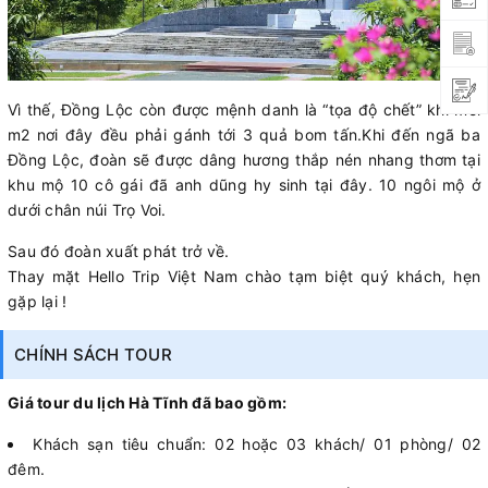
Vì thế, Đồng Lộc còn được mệnh danh là “tọa độ chết” khi mỗi
m2 nơi đây đều phải gánh tới 3 quả bom tấn.Khi đến ngã ba
Đồng Lộc, đoàn sẽ được dâng hương thắp nén nhang thơm tại
khu mộ 10 cô gái đã anh dũng hy sinh tại đây. 10 ngôi mộ ở
dưới chân núi Trọ Voi.
Sau đó đoàn xuất phát trở về.
Thay mặt Hello Trip Việt Nam chào tạm biệt quý khách, hẹn
gặp lại !
CHÍNH SÁCH TOUR
Giá tour du lịch Hà Tĩnh đã bao gồm:
Khách sạn tiêu chuẩn: 02 hoặc 03 khách/ 01 phòng/ 02
đêm.