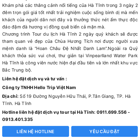
Khám phá các thắng cảnh nổi tiếng của Hà Tĩnh trong 3 ngày 2
đêm trọn gói giá tốt nhất trải nghiệm cuộc sống bình dị mà mến
khách của người dân nơi đây và thưởng thức nét ẩm thực độc
đáo đậm đà hương vị đồng quê biển cả mặn mà.
Chương trình Tour du lịch Hà Tĩnh 2 ngày quý khách sẽ được
tham quan vẻ đẹp của Chùa Hương Tích nơi được người xưa
mệnh danh là “Hoan Châu Đệ Nhất Danh Lam“.Ngoài ra Quý
khách thỏa sức vui chơi, thư giản tại Vinpearlland Water Park
Hà Tĩnh là công viên nước hiện đại đầu tiên và lớn nhất khu vực
Bắc Trung bộ.
Liên hệ đặt dịch vụ và tư vấn :
Công ty TNHH Hello Trip Việt Nam
Địa chỉ:
Số 19 Đường Nguyễn Hữu Thái, P.Tân Giang, TP. Hà
Tĩnh. Hà Tĩnh
Hotline liên hệ đặt dịch vụ tour tại Hà Tĩnh: 0911.699.556 -
0913.401.335
LIÊN HỆ HOTLINE
YÊU CẦU ĐẶT