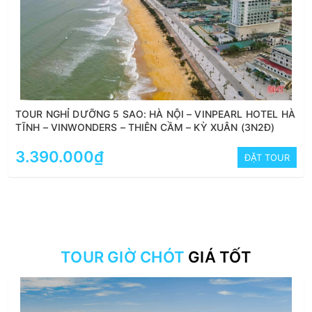
TOUR NGHỈ DƯỠNG 5 SAO: HÀ NỘI – VINPEARL HOTEL HÀ
TĨNH – VINWONDERS – THIÊN CẦM – KỲ XUÂN (3N2Đ)
3.390.000₫
ĐẶT TOUR
TOUR GIỜ CHÓT
GIÁ TỐT