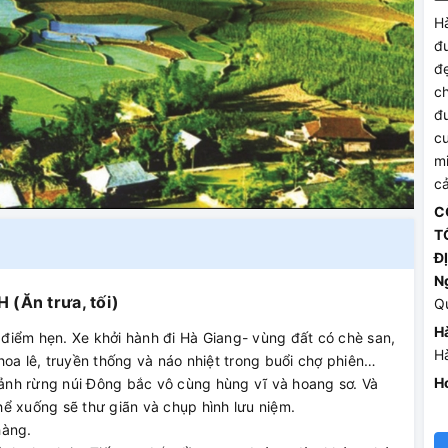
H
đ
đ
c
đ
c
m
c
C
T
Đ
N
(Ăn trưa, tối)
Q
Hà
điểm hẹn. Xe khởi hành đi Hà Giang- vùng đất có chè san,
H
hoa lê, truyền thống và náo nhiệt trong buổi chợ phiên…
Ho
ảnh rừng núi Đông bắc vô cùng hùng vĩ và hoang sơ. Và
ể xuống sẽ thư giãn và chụp hình lưu niệm.
hàng.