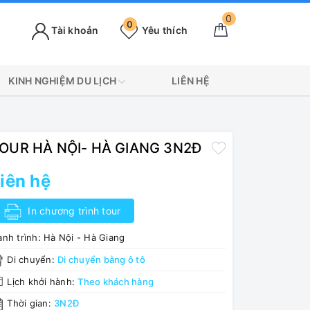
0
0
Tài khoản
Yêu thích
KINH NGHIỆM DU LỊCH
LIÊN HỆ
OUR HÀ NỘI- HÀ GIANG 3N2Đ
iên hệ
In chương trình tour
nh trình:
Hà Nội - Hà Giang
Di chuyển:
Di chuyển bằng ô tô
Lịch khởi hành:
Theo khách hàng
Thời gian:
3N2Đ