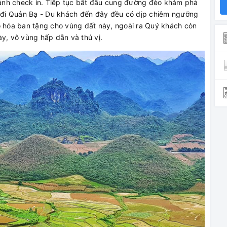
ảnh check in. Tiếp tục bắt đầu cung đường đèo khám phá
đi Quản Bạ - Du khách đến đây đều có dịp chiêm ngưỡng
o hóa ban tặng cho vùng đất này, ngoài ra Quý khách còn
ày, vô vùng hấp dẫn và thú vị.