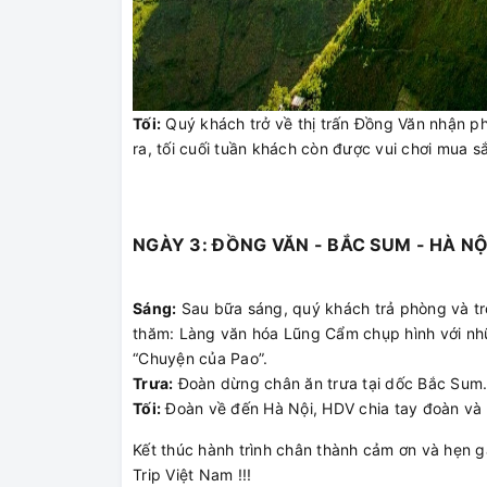
Tối:
Quý khách trở về thị trấn Đồng Văn nhận p
ra, tối cuối tuần khách còn được vui chơi mua 
NGÀY 3: ĐỒNG VĂN - BẮC SUM - HÀ NỘI 
Sáng:
Sau bữa sáng, quý khách trả phòng và t
thăm: Làng văn hóa Lũng Cẩm chụp hình với nhữ
“Chuyện của Pao”.
Trưa:
Đoàn dừng chân ăn trưa tại dốc Bắc Sum
Tối:
Đoàn về đến Hà Nội, HDV chia tay đoàn và k
Kết thúc hành trình chân thành cảm ơn và hẹn g
Trip Việt Nam !!!