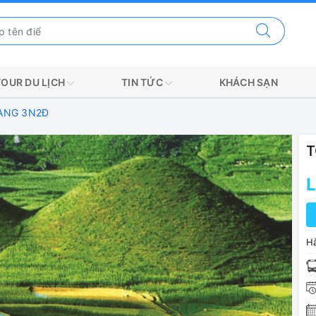
TOUR DU LỊCH
TIN TỨC
KHÁCH SẠN
IANG 3N2Đ
T
L
Hà