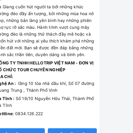
à Giang cuốn hút người ta bởi những khúc
ường đèo đầy ấn tượng, bởi những mùa hoa nở
ẹp, những bản làng yên bình hay những phiên
hợ rực rỡ sắc màu. Hành trình vượt cung mây
ường đèo là những thử thách đầy mê hoặc và
uốn hút với những ai yêu thích khám phá những
iền đất mới. Bạn sẽ được đền đáp bằng những
ảnh sắc thần tiên, duyên dáng và bình yên.
ÔNG TY TNHH HELLOTRIP VIỆT NAM - ĐƠN VỊ
Ổ CHỨC TOUR CHUYÊN NGHIỆP
ỊA CHỈ:
ghệ An :
tầng 10 tòa nhà dầu khí, Số 07 đường
uang Trung , Thành Phố Vinh
 Tĩnh :
Số 19/10 Nguyễn Hữu Thái, Thành Phố
à Tĩnh
ttline:
0834.126.222