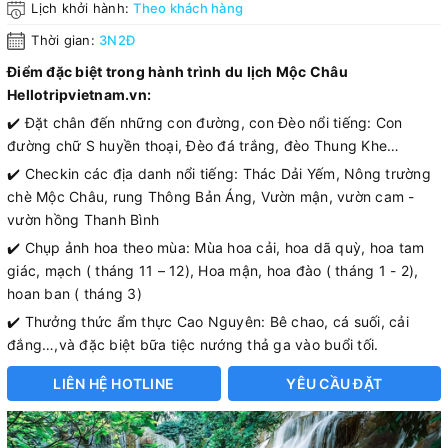
Lịch khởi hành:
Theo khách hàng
Thời gian:
3N2Đ
Điểm đặc biệt trong hành trình du lịch Mộc Châu
Hellotripvietnam.vn:
✔️ Đặt chân đến những con đường, con Đèo nổi tiếng: Con
đường chữ S huyền thoại, Đèo đá trắng, đèo Thung Khe…
✔️ Checkin các địa danh nổi tiếng: Thác Dải Yếm, Nông trường
chè Mộc Châu, rung Thông Bản Áng, Vườn mận, vườn cam -
vườn hồng Thanh Bình
✔️ Chụp ảnh hoa theo mùa: Mùa hoa cải, hoa dã quỳ, hoa tam
giác, mạch ( tháng 11 – 12), Hoa mận, hoa đào ( tháng 1 - 2),
hoan ban ( tháng 3)
✔️ Thưởng thức ẩm thực Cao Nguyên: Bê chao, cá suối, cải
đắng…,và đặc biệt bữa tiệc nướng thả ga vào buổi tối.
LIÊN HỆ HOTLINE
YÊU CẦU ĐẶT