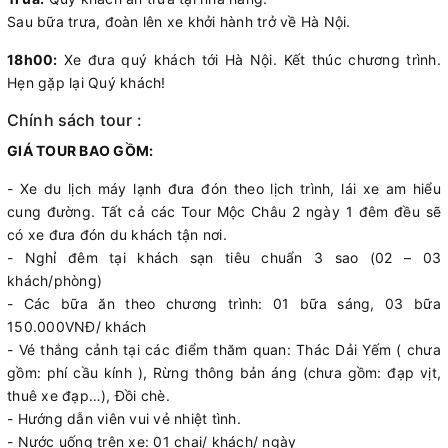
Sau bữa trưa, đoàn lên xe khởi hành trở về Hà Nội.
18h00:
Xe đưa quý khách tới Hà Nội. Kết thúc chương trình.
Hẹn gặp lại Quý khách!
Chính sách tour :
GIÁ TOUR BAO GỒM:
- Xe du lịch máy lạnh đưa đón theo lịch trình, lái xe am hiểu
cung đường. Tất cả các Tour Mộc Châu 2 ngày 1 đêm đều sẽ
có xe đưa đón du khách tận nơi.
- Nghỉ đêm tại khách sạn tiêu chuẩn 3 sao (02 – 03
khách/phòng)
- Các bữa ăn theo chương trình: 01 bữa sáng, 03 bữa
150.000VNĐ/ khách
- Vé thắng cảnh tại các điểm thăm quan: Thác Dải Yếm ( chưa
gồm: phí cầu kính ), Rừng thông bản áng (chưa gồm: đạp vịt,
thuê xe đạp…), Đồi chè.
- Hướng dẫn viên vui vẻ nhiệt tình.
- Nước uống trên xe: 01 chai/ khách/ ngày