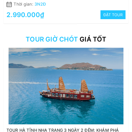
Thời gian:
3N2Đ
2.990.000₫
ĐẶT TOUR
TOUR GIỜ CHÓT
GIÁ TỐT
TOUR HÀ TĨNH NHA TRANG 3 NGÀY 2 ĐÊM: KHÁM PHÁ