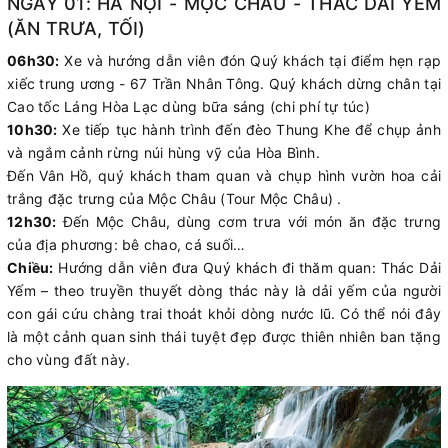
NGÀY 01: HÀ NỘI - MỘC CHÂU - THÁC DẢI YẾM
(ĂN TRƯA, TỐI)
06h30:
Xe và hướng dẫn viên đón Quý khách tại điểm hẹn rạp
xiếc trung ương - 67 Trần Nhân Tông. Quý khách dừng chân tại
Cao tốc Láng Hòa Lạc dùng bữa sáng (chi phí tự túc)
10h30:
Xe tiếp tục hành trình đến đèo Thung Khe để chụp ảnh
và ngắm cảnh rừng núi hùng vỹ của Hòa Bình.
Đến Vân Hồ, quý khách tham quan và chụp hình vườn hoa cải
trắng đặc trưng của Mộc Châu (Tour Mộc Châu) .
12h30:
Đến Mộc Châu, dùng cơm trưa với món ăn đặc trưng
của địa phương: bê chao, cá suối…
Chiều:
Hướng dẫn viên đưa Quý khách đi thăm quan: Thác Dải
Yếm – theo truyền thuyết dòng thác này là dải yếm của người
con gái cứu chàng trai thoát khỏi dòng nước lũ. Có thể nói đây
là một cảnh quan sinh thái tuyệt đẹp được thiên nhiên ban tặng
cho vùng đất này.