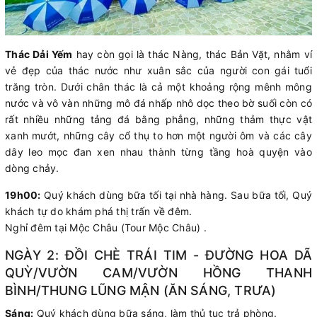
Thác Dải Yếm
hay còn gọi là thác Nàng, thác Bản Vặt, nhằm ví
vẻ đẹp của thác nước như xuân sắc của người con gái tuổi
trăng tròn. Dưới chân thác là cả một khoảng rộng mênh mông
nước và vô vàn những mô đá nhấp nhô dọc theo bờ suối còn có
rất nhiều những tảng đá bằng phẳng, những thảm thực vật
xanh mướt, những cây cổ thụ to hơn một người ôm và các cây
dây leo mọc đan xen nhau thành từng tầng hoà quyện vào
dòng chảy.
19h00:
Quý khách dùng bữa tối tại nhà hàng. Sau bữa tối, Quý
khách tự do khám phá thị trấn về đêm.
Nghỉ đêm tại Mộc Châu (Tour Mộc Châu) .
NGÀY 2: ĐỒI CHÈ TRÁI TIM - ĐƯỜNG HOA DÃ
QUỲ/VƯỜN CAM/VƯỜN HỒNG THANH
BÌNH/THUNG LŨNG MẬN (ĂN SÁNG, TRƯA)
Sáng:
Quý khách dùng bữa sáng, làm thủ tục trả phòng.