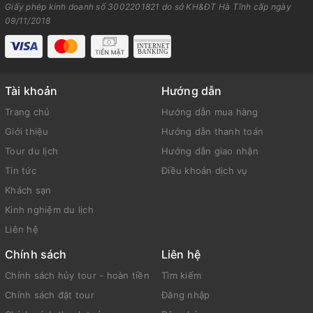
Giấy phép kinh doanh số 3002201821 do sở KH&ĐT Hà Tĩnh cấp ngày
09/11/2018
Tài khoản
Hướng dẫn
Trang chủ
Hướng dẫn mua hàng
Giới thiệu
Hướng dẫn thanh toán
Tour du lịch
Hướng dẫn giao nhận
Tin tức
Điều khoản dịch vụ
Khách sạn
Kinh nghiệm du lịch
Liên hệ
Chính sách
Liên hệ
Chính sách hủy tour - hoàn tiền
Tìm kiếm
Chính sách đặt tour
Đăng nhập