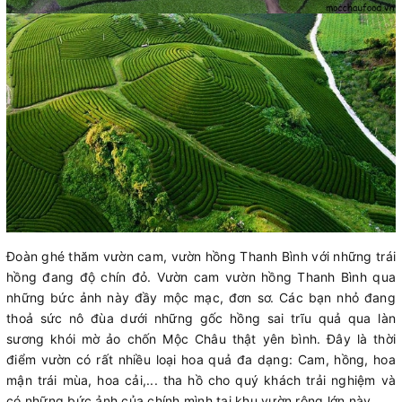
Đoàn ghé thăm vườn cam, vườn hồng Thanh Bình với những trái
hồng đang độ chín đỏ. Vườn cam vườn hồng Thanh Bình qua
những bức ảnh này đầy mộc mạc, đơn sơ. Các bạn nhỏ đang
thoả sức nô đùa dưới những gốc hồng sai trĩu quả qua làn
sương khói mờ ảo chốn Mộc Châu thật yên bình. Đây là thời
điểm vườn có rất nhiều loại hoa quả đa dạng: Cam, hồng, hoa
mận trái mùa, hoa cải,... tha hồ cho quý khách trải nghiệm và
có những bức ảnh của chính mình tại khu vườn rộng lớn này.