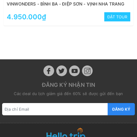
VINWONDERS - BÌNH BA - ĐIỆP SƠN - VỊNH NHA TRANG
4.950.000₫
ĐẶT TOUR
ĐĂNG KÝ NHẬN TIN
Các deal du lịch giảm giá đến 60% sẽ được gửi đến bạn
ĐĂNG KÝ