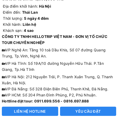
Địa điểm khởi hành:
Hà Nội
Điểm đến:
Thái Lan
Thời lượng:
5 ngày 4 đêm
Khởi hành:
Liên hệ
Khách sạn:
4 sao
CÔNG TY TNHH HELLOTRIP VIỆT NAM - ĐƠN VỊ TỔ CHỨC
TOUR CHUYÊN NGHIỆP
🏡VP Nghệ An: Tầng 10 toà Dầu Khis, Số 07 đường Quang
Trung, Tp.Vinh, Nghệ An.
🏡VP Hà Tĩnh: Số 19A/10 đường Nguyễn Hữu Thái. P.Tân
Giang, Tp.Hà Tĩnh
🏡VP Hà Nội: 212 Nguyễn Trãi, P. Thanh Xuân Trung, Q. Thanh
Xuân, Hà Nội.
🏡VP Đà Nẵng: Số 328 Điện Biên Phủ, Thanh Khê, Đà Nẵng.
🏡VP HCM: Số 204 Phan Đình Phùng, P2, Phú Nhuận.
Hottline đặt tour: 0911.699.556 - 0816.697.888
LIÊN HỆ HOTLINE
YÊU CẦU ĐẶT