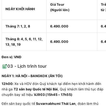
Giá Tour
Tr
NGÀY KHỞI HÀNH
(Người lớn)
từ 
Tháng 7: 1, 2, 8
6.490.000
6.
Tháng 8: 4, 5, 6, 11, 12,
6.490.000
6.
13, 18, 19
Đơn vị: VNĐ
03 - Lịch trình tour
NGÀY 1: HÀ NỘI – BANGKOK (ĂN TỐI)
12h00:
Xe và HDV đón Quý khách tại điểm hẹn khởi hành đến
nhà ga
T2 sân bay Quốc tế Nội Bài
, Quý khách làm thủ tục đáp
chuyến bay số hiệu
VJ903 (15h45 – 17h55)
Đến sân bay quốc tế
Suvarnabhumi Thái Lan
, đoàn làm thủ