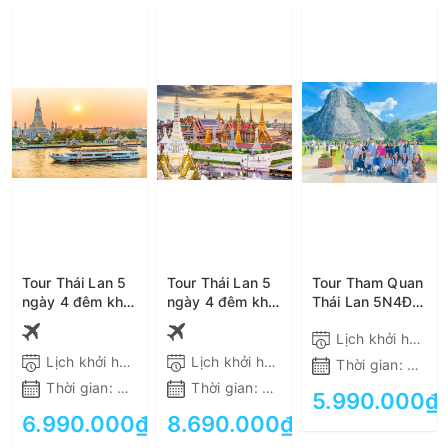
Tour Thái Lan 5
Tour Thái Lan 5
Tour Tham Quan
ngày 4 đêm khởi
ngày 4 đêm khởi
Thái Lan 5N4Đ (
hành từ Tp.Hồ
hành từ Hà Nội
Bay
Lịch khởi hành:
Chí Minh
VietJet/Vietnam
Airline ) 5.990K
Lịch khởi hành:
Theo khách hàng
Lịch khởi hành:
Theo khách hàng
Thời gian:
5N4Đ
Thời gian:
5N4Đ
Thời gian:
5N4Đ
5.990.000₫
6.990.000₫
8.690.000₫
ĐẶT TOUR
ĐẶT TOUR