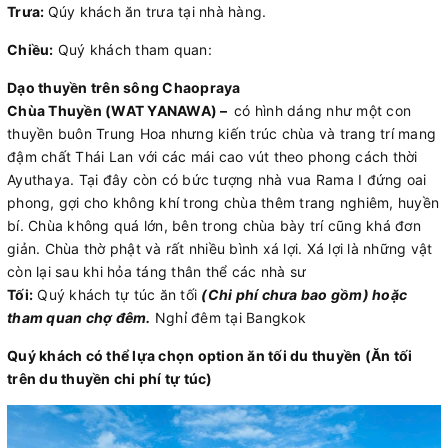
Trưa:
Qúy khách ăn trưa tại nhà hàng.
Chiều:
Quý khách tham quan:
Dạo thuyền trên sông Chaopraya
Chùa Thuyền (WAT YANAWA) –
có hình dáng như một con
thuyền buôn Trung Hoa nhưng kiến trúc chùa và trang trí mang
đậm chất Thái Lan với các mái cao vút theo phong cách thời
Ayuthaya. Tại đây còn có bức tượng nhà vua Rama I đứng oai
phong, gợi cho không khí trong chùa thêm trang nghiêm, huyền
bí. Chùa không quá lớn, bên trong chùa bày trí cũng khá đơn
giản. Chùa thờ phật và rất nhiều bình xá lợi. Xá lợi là những vật
còn lại sau khi hỏa táng thân thể các nhà sư
Tối:
Quý khách tự túc ăn tối
(Chi phí chưa bao gồm)
hoặc
tham quan chợ đêm.
Nghỉ đêm tại Bangkok
Quý khách có thể lựa chọn option ăn tối du thuyền (Ăn tối
trên du thuyền chi phí tự túc)