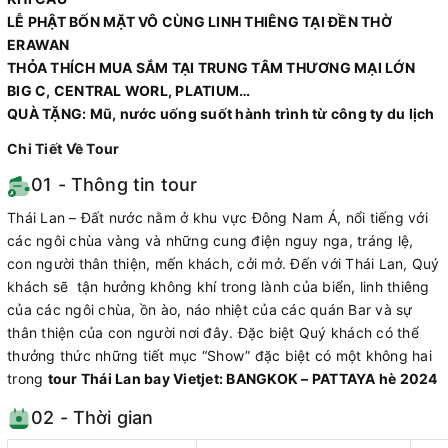
LỄ PHẬT BỐN MẶT VÔ CÙNG LINH THIÊNG TẠI ĐỀN THỜ
ERAWAN
THỎA THÍCH MUA SẮM TẠI TRUNG TÂM THƯƠNG MẠI LỚN
BIG C, CENTRAL WORL, PLATIUM…
QUÀ TẶNG: Mũ, nước uống suốt hành trình từ công ty du lịch
Chi Tiết Về Tour
01 - Thông tin tour
Thái Lan – Đất nước nằm ở khu vực Đông Nam Á, nổi tiếng với
các ngôi chùa vàng và những cung điện nguy nga, tráng lệ,
con người thân thiện, mến khách, cởi mở. Đến với Thái Lan, Quý
khách sẽ tận hưởng không khí trong lành của biển, linh thiêng
của các ngôi chùa, ồn ào, náo nhiệt của các quán Bar và sự
thân thiện của con người nơi đây. Đặc biệt Quý khách có thể
thưởng thức những tiết mục “Show” đặc biệt có một không hai
trong
tour Thái Lan bay Vietjet: BANGKOK – PATTAYA hè 2024
02 - Thời gian