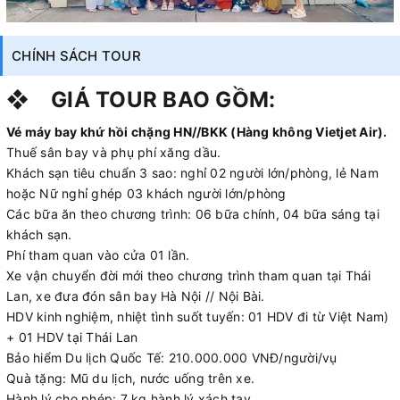
CHÍNH SÁCH TOUR
❖
GIÁ TOUR BAO GỒM:
Vé máy bay khứ hồi chặng HN//BKK (Hàng không Vietjet Air).
Thuế sân bay và phụ phí xăng dầu.
Khách sạn tiêu chuẩn 3 sao: nghỉ 02 người lớn/phòng, lẻ Nam
hoặc Nữ nghỉ ghép 03 khách người lớn/phòng
Các bữa ăn theo chương trình: 06 bữa chính, 04 bữa sáng tại
khách sạn.
Phí tham quan vào cửa 01 lần.
Xe vận chuyển đời mới theo chương trình tham quan tại Thái
Lan, xe đưa đón sân bay Hà Nội // Nội Bài.
HDV kinh nghiệm, nhiệt tình suốt tuyến: 01 HDV đi từ Việt Nam)
+ 01 HDV tại Thái Lan
Bảo hiểm Du lịch Quốc Tế: 210.000.000 VNĐ/người/vụ
Quà tặng: Mũ du lịch, nước uống trên xe.
Hành lý cho phép: 7 kg hành lý xách tay.