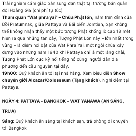
Trải nghiệm cảm giác bắn sung đạn thật tại trường bắn quân
đội Hoàng Gia (chi phí tự túc)
Tham quan “Wat phra yai” – Chùa Phật lớn
, nằm trên đỉnh của
Đồi Pratumnak, giữa Pattaya và Bãi biển Jomtien, bạn không
thể không nhận thấy một bức tượng Phật khổng lồ cao 18 mét
hiện ra qua những tán cây, Tượng Phật Lớn này – lớn nhất trong
vùng – là điểm nổi bật của Wat Phra Yai, một ngôi chùa xây
dựng vào những năm 1940 khi Pattaya chỉ là một làng chài,
Tượng Phật Lớn cực kỳ nổi tiếng nó cũng người dân địa
phương đến cầu nguyện tại đây.
19h00:
Quý khách ăn tối tại nhà hàng. Xem biểu diễn
Show
chuyển giới Alcazar/Colosseum (Tặng khách
)
.
Nghỉ đêm tại
Pattaya.
NGÀY 4: PATTAYA - BANGKOK – WAT YANAWA (ĂN SÁNG,
TRƯA)
Sáng:
Quý khách ăn sáng tại khách sạn, trả phòng di chuyển
tới Bangkok