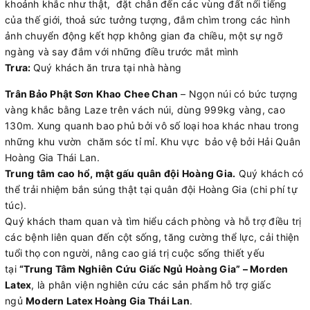
khoảnh khắc như thật, đặt chân đến các vùng đất nổi tiếng
của thế giới, thoả sức tưởng tượng, đắm chìm trong các hình
ảnh chuyển động kết hợp không gian đa chiều, một sự ngỡ
ngàng và say đắm với những điều trước mắt mình
Trưa:
Quý khách ăn trưa tại nhà hàng
Trân Bảo Phật Sơn Khao Chee Chan
– Ngọn núi có bức tượng
vàng khắc bằng Laze trên vách núi, dùng 999kg vàng, cao
130m. Xung quanh bao phủ bởi vô số loại hoa khác nhau trong
những khu vườn chăm sóc tỉ mỉ. Khu vực bảo vệ bởi Hải Quân
Hoàng Gia Thái Lan.
Trung tâm cao hổ, mật gấu quân đội Hoàng Gia.
Quý khách có
thể trải nhiệm bắn súng thật tại quân đội Hoàng Gia (chi phí tự
túc).
Quý khách tham quan và tìm hiểu cách phòng và hỗ trợ điều trị
các bệnh liên quan đến cột sống, tăng cường thể lực, cải thiện
tuổi thọ con người, nâng cao giá trị cuộc sống thiết yếu
tại
“Trung Tâm Nghiên Cứu Giấc Ngủ Hoàng Gia” – Morden
Latex
, là phân viện nghiên cứu các sản phẩm hỗ trợ giấc
ngủ
Modern Latex Hoàng Gia Thái Lan
.