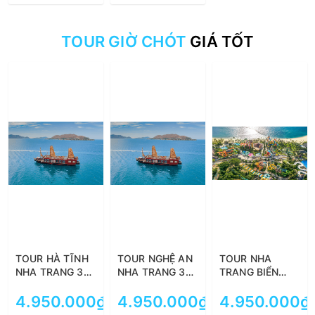
TOUR GIỜ CHÓT
GIÁ TỐT
TOUR HÀ TĨNH
TOUR NGHỆ AN
TOUR NHA
NHA TRANG 3
NHA TRANG 3
TRANG BIỂN
NGÀY 2 ĐÊM:
NGÀY 2 ĐÊM:
ĐẢO 3 NGÀY 2
KHÁM PHÁ
4.950.000₫
KHÁM PHÁ
4.950.000₫
ĐÊM: KHÁM
4.950.000₫
ĐẶT TOUR
ĐẶT TOUR
VINWONDERS -
VINWONDERS -
PHÁ