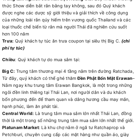
thức Show diễn bắt rắn bằng tay không, sau đó Quý khách
được nghe các dược sỹ giới thiệu và giải thích về công dụng
của những loài rắn qúy hiếm trên vương quốc Thailand và các
loại thuốc chế biến từ rắn mà người Thái đã nghiên cứu suốt
hơn 100 năm
Trưa:
Quý khách tự túc ăn trưa coupon tại siêu thị Big C.
(chi
phí tự túc)
Chiều
: Quý khách tự do mua sắm tại:
Big C:
Trung tâm thương mại 4 tầng nằm trên đường Ratchada,
Từ đây, quý khách có thể ghé thăm
Đền Phật Bốn Mặt Erawan
–
Nằm ngay khu trung tâm Erawan Bangkok, là một trong những
ngôi đền linh thiêng tại Thái Lan, nơi người dân và du khách
bốn phương đến để tham quan và dâng hương cầu may mắn,
hạnh phúc, làm ăn phát tài.
Central World:
Là trung tâm mua sắm lớn nhất Thái Lan, đồng
thời là một trong số những trung tâm mua sắm lớn nhất thế giới.
Platunam Market
: Là khu chợ nằm ở ngã tư Ratchaprop và
Petchburi, chuyên cung cấp các mặt hàng như quần áo, giày