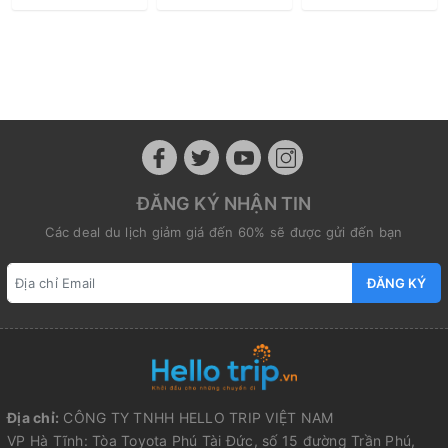
BÌNH BA - ĐIỆP
BÌNH BA - ĐIỆP
VINWONDERS -
SƠN - VỊNH NHA
SƠN - VỊNH NHA
BÌNH BA - ĐIỆP
TRANG
TRANG
SƠN - VỊNH NHA
TRANG
ĐĂNG KÝ NHẬN TIN
Các deal du lịch giảm giá đến 60% sẽ được gửi đến bạn
ĐĂNG KÝ
Địa chỉ:
CÔNG TY TNHH HELLO TRIP VIỆT NAM
VP Hà Tĩnh: Tòa Toyota Phú Tài Đức, số 15 đường Trần Phú,