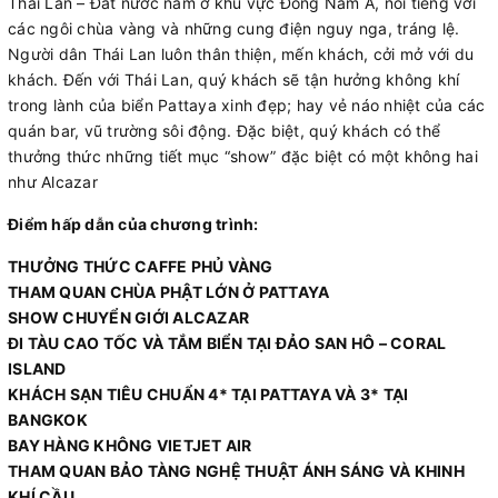
Thái Lan – Đất nước nằm ở khu vực Đông Nam Á, nổi tiếng với
các ngôi chùa vàng và những cung điện nguy nga, tráng lệ.
Người dân Thái Lan luôn thân thiện, mến khách, cởi mở với du
khách. Đến với Thái Lan, quý khách sẽ tận hưởng không khí
trong lành của biển Pattaya xinh đẹp; hay vẻ náo nhiệt của các
quán bar, vũ trường sôi động. Đặc biệt, quý khách có thể
thưởng thức những tiết mục “show” đặc biệt có một không hai
như Alcazar
Điểm hấp dẫn của chương trình:
THƯỞNG THỨC CAFFE PHỦ VÀNG
THAM QUAN CHÙA PHẬT LỚN Ở PATTAYA
SHOW CHUYỂN GIỚI ALCAZAR
ĐI TÀU CAO TỐC VÀ TẮM BIỂN TẠI ĐẢO SAN HÔ – CORAL
ISLAND
KHÁCH SẠN TIÊU CHUẨN 4* TẠI PATTAYA VÀ 3* TẠI
BANGKOK
BAY HÀNG KHÔNG VIETJET AIR
THAM QUAN BẢO TÀNG NGHỆ THUẬT ÁNH SÁNG VÀ KHINH
KHÍ CẦU