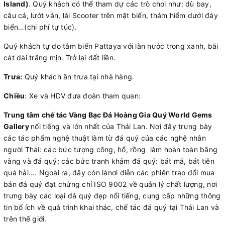
Island)
. Quý khách có thể tham dự các trò chơi như: dù bay,
câu cá, lướt ván, lái Scooter trên mặt biển, thám hiểm dưới đáy
biển…(chi phí tự túc).
Quý khách tự do tắm biển Pattaya với làn nước trong xanh, bãi
cát dài trắng mịn. Trở lại đất liền.
Trưa:
Quý khách ăn trưa tại nhà hàng.
Chiều
: Xe và HDV đưa đoàn tham quan:
Trung tâm chế tác Vàng Bạc Đá Hoàng Gia Quý World Gems
Gallery
nổi tiếng và lớn nhất của Thái Lan. Nơi đây trưng bày
các tác phẩm nghệ thuật làm từ đá quý của các nghệ nhân
người Thái: các bức tượng công, hổ, rồng làm hoàn toàn bằng
vàng và đá quý; các bức tranh khảm đá quý: bát mã, bát tiên
quá hải…. Ngoài ra, đây còn lànơi diễn các phiên trao đổi mua
bán đá quý đạt chứng chỉ ISO 9002 về quản lý chất lượng, nơi
trưng bày các loại đá quý đẹp nổi tiếng, cung cấp những thông
tin bổ ích về quá trình khai thác, chế tác đá quý tại Thái Lan và
trên thế giới.